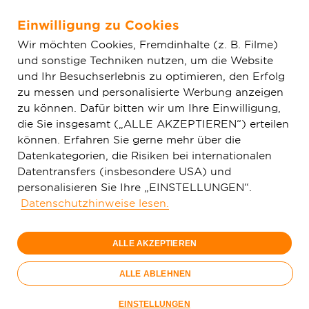
Einwilligung zu Cookies
Zum Hauptinhalt springen
Wir möchten Cookies, Fremdinhalte (z. B. Filme)
und sonstige Techniken nutzen, um die Website
Home
Glasfaser & Ausbau
Ausbaugebiete
Baden-
und Ihr Besuchserlebnis zu optimieren, den Erfolg
Württemberg
Pfaffenhofen
zu messen und personalisierte Werbung anzeigen
zu können. Dafür bitten wir um Ihre Einwilligung,
die Sie insgesamt („ALLE AKZEPTIEREN“) erteilen
150 Mbit/s
1 Gbit/s
können. Erfahren Sie gerne mehr über die
49,
29,
99
99
Datenkategorien, die Risiken bei internationalen
Datentransfers (insbesondere USA) und
€/Monat
€/Monat
personalisieren Sie Ihre „EINSTELLUNGEN“.
Datenschutzhinweise lesen.
Nur bis 15.09.
Nur bis 15.09.
ALLE AKZEPTIEREN
Jetzt bestellen
Jetzt bestellen
Glasfaser-
ALLE ABLEHNEN
Sommer
Nur bis 15.09.
EINSTELLUNGEN