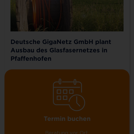
Kontakt für Pfaffenhofen
Sie möchten mehr über 100 % Glasfaser bis ins
Zuhause (FTTH), über unsere günstigen MyNet-
Deutsche GigaNetz GmbH plant
Tarife und unsere Zusatzoptionen erfahren? Oder
Ausbau des Glasfasernetzes in
Sie wollen schon einen Vertrag abschließen?
Pfaffenhofen
Erfolgreiche Nachfragebündelung: 35 % der
Bürgerinnen und Bürger entscheiden sich für
Glasfaser
35 % der Bürgerinnen und Bürger aus der
Gemeinde Pfaffenhofen haben sich für einen
Termin buchen
Anschluss der Deutschen GigaNetz
entschieden – die erforderliche Quote wurde
Beratung vor Ort.