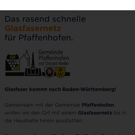
Das rasend schnelle
Glasfasernetz
für Pfaffenhofen.
Glasfaser kommt nach Baden-Württemberg!
Gemeinsam mit der Gemeinde
Pfaffenhofen
wollen wir den Ort mit einem
Glasfasernetz
bis in
die Haushalte hinein ausstatten.