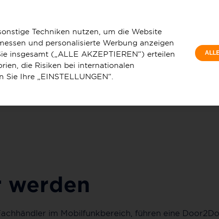
Privatkunde
sonstige Techniken nutzen, um die Website
 messen und personalisierte Werbung anzeigen
e Sie insgesamt („ALLE AKZEPTIEREN“) erteilen
ALL
ien, die Risiken bei internationalen
en Sie Ihre „EINSTELLUNGEN“.
u
Service & Hilfe
Auf gute Partnerschaft!
r werden
n, Fachhändler im Mobilfunkbereich, führen eine Door2