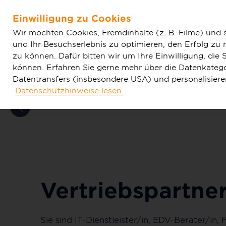
Home
Vertriebspartner werden
Einwilligung zu Cookies
Zum Hauptinhalt springen
Wir möchten Cookies, Fremdinhalte (z. B. Filme) und 
und Ihr Besuchserlebnis zu optimieren, den Erfolg zu
zu können. Dafür bitten wir um Ihre Einwilligung, di
können. Erfahren Sie gerne mehr über die Datenkategor
Datentransfers (insbesondere USA) und personalisier
Datenschutzhinweise lesen.
Tarife & Produkte
Glasfaser & Ausba
Vertriebspartne
Sie sind IT-Dienstleister/in, EDV-Berater/i