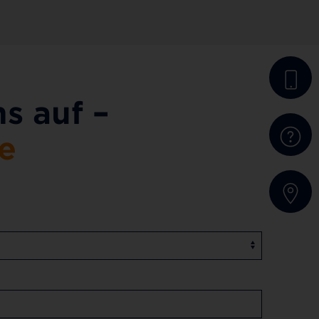
s auf –
ie