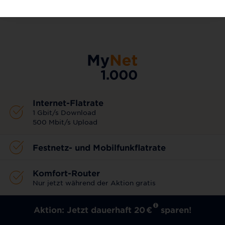
AKTIONSTARIF
Internet-Flatrate
1 Gbit/s Download
500 Mbit/s Upload
Festnetz- und Mobilfunkflatrate
Komfort-Router
Nur jetzt während der Aktion gratis
Aktion: Jetzt dauerhaft 20
€
sparen!