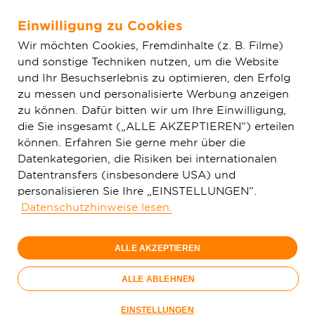
Einwilligung zu Cookies
Zum Hauptinhalt springen
Wir möchten Cookies, Fremdinhalte (z. B. Filme)
und sonstige Techniken nutzen, um die Website
Home
Tarife & Produkte
Glasfaser-Internet & Festnetz
und Ihr Besuchserlebnis zu optimieren, den Erfolg
zu messen und personalisierte Werbung anzeigen
zu können. Dafür bitten wir um Ihre Einwilligung,
1 Gbit/s
die Sie insgesamt („ALLE AKZEPTIEREN“) erteilen
49,
99
können. Erfahren Sie gerne mehr über die
Datenkategorien, die Risiken bei internationalen
€/Monat
Datentransfers (insbesondere USA) und
personalisieren Sie Ihre „EINSTELLUNGEN“.
Nur bis 15.09.
Datenschutzhinweise lesen.
Jetzt bestellen
ALLE AKZEPTIEREN
ALLE ABLEHNEN
EINSTELLUNGEN