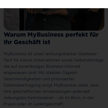
Warum MyBusiness perfekt für
Ihr Geschäft ist
MyBusiness ist unser leistungsstarker Glasfaser-
Tarif für kleine Unternehmen sowie Selbstständige,
die auf zuverlässiges Business-Internet
angewiesen sind. Mit stabilen Gigabit-
Geschwindigkeiten und priorisierter
Datenübertragung sorgt MyBusiness dafür, dass
Ihre geschäftlichen Anwendungen jederzeit
reibungslos funktionieren – ob im Büro, in der
Praxis oder im Ladengeschäft.