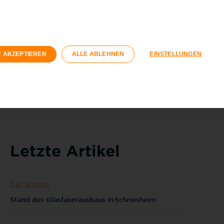
n
Geschäftskunden
Wohnungswirtschaft
Registrieren
Login
E AKZEPTIEREN
ALLE ABLEHNEN
EINSTELLUNGEN
040 / 593 6300
Kontaktformular
Letzte Artikel
04.08.2026
Stand des Glasfaserausbaus in Schriesheim