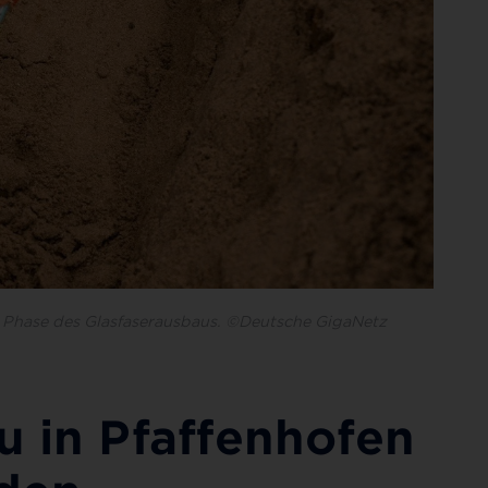
tzte Phase des Glasfaserausbaus. ©Deutsche GigaNetz
u in Pfaffenhofen