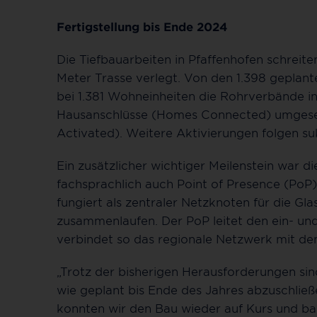
Fertigstellung bis Ende 2024
Die Tiefbauarbeiten in Pfaffenhofen schreite
Meter Trasse verlegt. Von den 1.398 geplant
bei 1.381 Wohneinheiten die Rohrverbände i
Hausanschlüsse (Homes Connected) umgeset
Activated). Weitere Aktivierungen folgen su
Ein zusätzlicher wichtiger Meilenstein war di
fachsprachlich auch Point of Presence (PoP
fungiert als zentraler Netzknoten für die Gl
zusammenlaufen. Der PoP leitet den ein- u
verbindet so das regionale Netzwerk mit dem
„Trotz der bisherigen Herausforderungen sind
wie geplant bis Ende des Jahres abzuschli
konnten wir den Bau wieder auf Kurs und bald