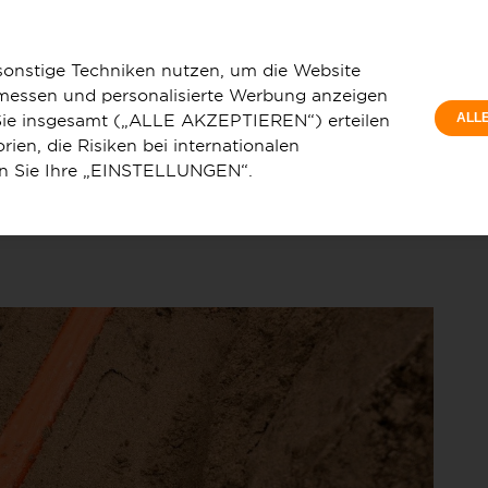
Privatkunde
in Pfaffenhofen auf der Zielgeraden
sonstige Techniken nutzen, um die Website
 messen und personalisierte Werbung anzeigen
e Sie insgesamt („ALLE AKZEPTIEREN“) erteilen
ALL
ien, die Risiken bei internationalen
en Sie Ihre „EINSTELLUNGEN“.
u
Service & Hilfe