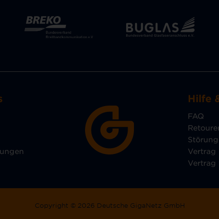
s
Hilfe 
FAQ
Retoure
Störun
lungen
Vertrag
Vertrag
Copyright © 2026 Deutsche GigaNetz GmbH