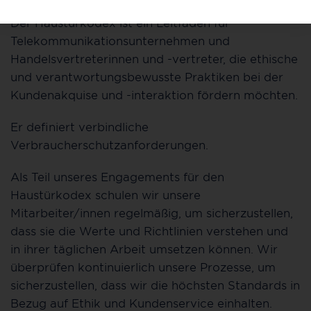
Der Haustürkodex ist ein Leitfaden für
Telekommunikationsunternehmen und
Handelsvertreterinnen und -vertreter, die ethische
und verantwortungsbewusste Praktiken bei der
Kundenakquise und -interaktion fördern möchten.
Er definiert verbindliche
Verbraucherschutzanforderungen.
Als Teil unseres Engagements für den
Haustürkodex schulen wir unsere
Mitarbeiter/innen regelmäßig, um sicherzustellen,
dass sie die Werte und Richtlinien verstehen und
in ihrer täglichen Arbeit umsetzen können. Wir
überprüfen kontinuierlich unsere Prozesse, um
sicherzustellen, dass wir die höchsten Standards in
Bezug auf Ethik und Kundenservice einhalten.