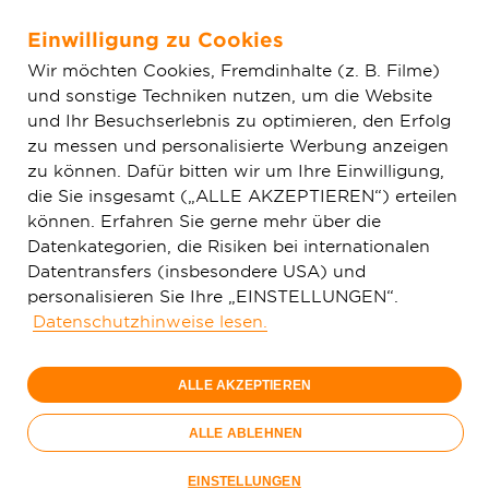
Einwilligung zu Cookies
Zum Hauptinhalt springen
Wir möchten Cookies, Fremdinhalte (z. B. Filme)
und sonstige Techniken nutzen, um die Website
Home
Haustürkodex
und Ihr Besuchserlebnis zu optimieren, den Erfolg
zu messen und personalisierte Werbung anzeigen
zu können. Dafür bitten wir um Ihre Einwilligung,
Was leistet der
die Sie insgesamt („ALLE AKZEPTIEREN“) erteilen
Haustürkodex?
können. Erfahren Sie gerne mehr über die
Datenkategorien, die Risiken bei internationalen
Datentransfers (insbesondere USA) und
Als führendes Telekommunikationsunternehmen
personalisieren Sie Ihre „EINSTELLUNGEN“.
verpflichten wir uns, ethische und
Datenschutzhinweise lesen.
verantwortungsbewusste Praktiken in allen
Bereichen unseres Geschäfts zu fördern. Der
ALLE AKZEPTIEREN
Haustürkodex
ist integraler Bestandteil unserer
Unternehmenskultur, der sicherstellt, dass unsere
ALLE ABLEHNEN
Kundinnen und Kunden fair behandelt werden und
ihre Privatsphäre geschützt wird.
EINSTELLUNGEN