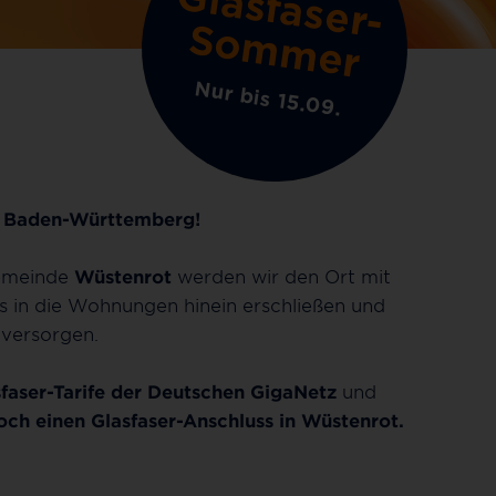
G
la
s
fa
s
e
r
-
o
m
m
e
S
r
Nur bis 15.09.
h Baden-Württemberg!
emeinde
Wüstenrot
werden wir den Ort mit
s in die Wohnungen hinein erschließen und
 versorgen.
faser-Tarife der Deutschen GigaNetz
und
och einen Glasfaser-Anschluss in Wüstenrot.