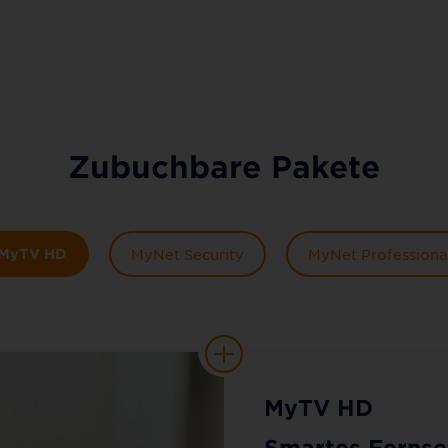
Zubuchbare Pakete
MyTV HD
MyNet Security
MyNet Professiona
MyTV HD
Smartes Fernse