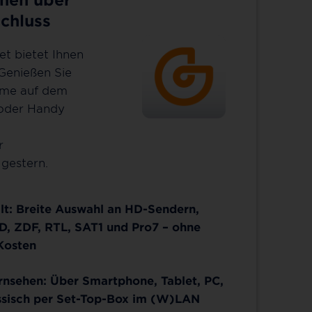
chluss
et bietet Ihnen
 Genießen Sie
mme auf dem
 oder Handy
r
gestern.
lt: Breite Auswahl an HD-Sendern,
D, ZDF, RTL, SAT1 und Pro7 – ohne
Kosten
ernsehen: Über Smartphone, Tablet, PC,
ssisch per Set-Top-Box im (W)LAN