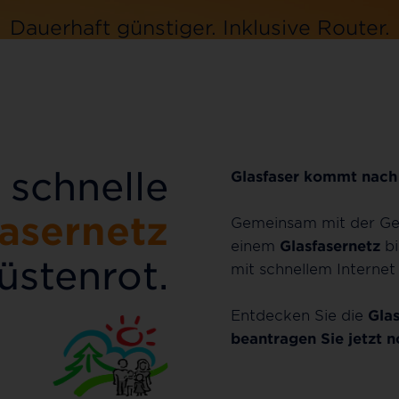
Dauerhaft günstiger.
Inklusive
Router.
Jetzt bestellen
 schnelle
Glasfaser kommt nac
fasernetz
Gemeinsam mit der G
einem
Glasfasernetz
bi
üstenrot.
mit schnellem Internet
Entdecken Sie die
Glas
beantragen Sie jetzt n