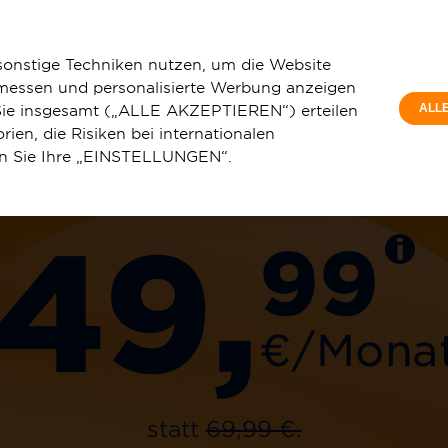
Privatkunde
Württemberg
Wüstenrot
sonstige Techniken nutzen, um die Website
 messen und personalisierte Werbung anzeigen
e Sie insgesamt („ALLE AKZEPTIEREN“) erteilen
ALL
ien, die Risiken bei internationalen
150 Mbit/s
en Sie Ihre „EINSTELLUNGEN“.
u
Service & Hilfe
29,
99
€/Mona
statt
39,99 €.