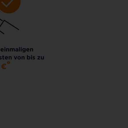
 einmaligen
ten von bis zu
0
€