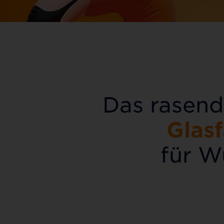
Das rasend
Glas
für W