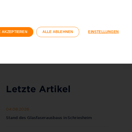
n
Geschäftskunden
Wohnungswirtschaft
Registrieren
Login
E AKZEPTIEREN
ALLE ABLEHNEN
EINSTELLUNGEN
040 / 593 6300
Kontaktformular
Letzte Artikel
04.08.2026
Stand des Glasfaserausbaus in Schriesheim