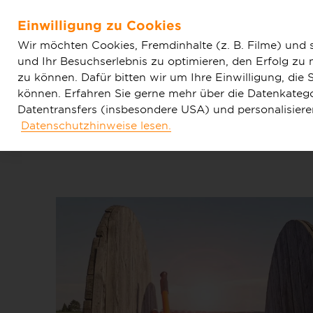
Home
Aktuelles
Einfache News
Deutsche GigaNet
Einwilligung zu Cookies
Zum Hauptinhalt springen
Wir möchten Cookies, Fremdinhalte (z. B. Filme) und 
und Ihr Besuchserlebnis zu optimieren, den Erfolg zu
zu können. Dafür bitten wir um Ihre Einwilligung, di
können. Erfahren Sie gerne mehr über die Datenkategor
Datentransfers (insbesondere USA) und personalisier
Datenschutzhinweise lesen.
Tarife & Produkte
Glasfaser & Ausba