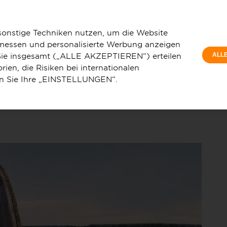
Privatkunde
z GmbH plant Ausbau des Glasfasernetzes in Wüstenrot
sonstige Techniken nutzen, um die Website
 messen und personalisierte Werbung anzeigen
e Sie insgesamt („ALLE AKZEPTIEREN“) erteilen
ALL
ien, die Risiken bei internationalen
en Sie Ihre „EINSTELLUNGEN“.
u
Service & Hilfe