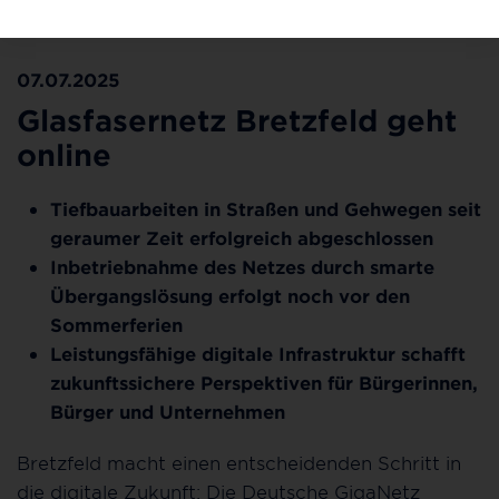
leistungsfähige Zwischenlösung.
07.07.2025
Glasfasernetz Bretzfeld geht
online
Tiefbauarbeiten in Straßen und Gehwegen seit
geraumer Zeit erfolgreich abgeschlossen
Inbetriebnahme des Netzes durch smarte
Übergangslösung erfolgt noch vor den
Sommerferien
Leistungsfähige digitale Infrastruktur schafft
zukunftssichere Perspektiven für Bürgerinnen,
Bürger und Unternehmen
Bretzfeld macht einen entscheidenden Schritt in
die digitale Zukunft: Die Deutsche GigaNetz