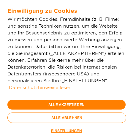
Einwilligung zu Cookies
Zum Hauptinhalt springen
Wir möchten Cookies, Fremdinhalte (z. B. Filme)
und sonstige Techniken nutzen, um die Website
Home
Aktuelles
Einfache News
Glasfasernetz Bretzfeld
und Ihr Besuchserlebnis zu optimieren, den Erfolg
geht online
zu messen und personalisierte Werbung anzeigen
zu können. Dafür bitten wir um Ihre Einwilligung,
die Sie insgesamt („ALLE AKZEPTIEREN“) erteilen
können. Erfahren Sie gerne mehr über die
Datenkategorien, die Risiken bei internationalen
Datentransfers (insbesondere USA) und
personalisieren Sie Ihre „EINSTELLUNGEN“.
Datenschutzhinweise lesen.
ALLE AKZEPTIEREN
ALLE ABLEHNEN
Beispielbild: Die Deutsche GigaNetz setzt auf Richtfunk als
EINSTELLUNGEN