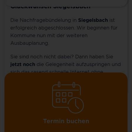
Glückwunsch Siegelsbach
Kontakt für Siegelsbach
Die Nachfragebündelung in
Siegelsbach
ist
erfolgreich abgeschlossen. Wir beginnen für
Sie möchten mehr über 100 % Glasfaser bis ins
Kommune nun mit der weiteren
Zuhause (FTTH), über unsere günstigen MyNet-
Ausbauplanung.
Tarife und unsere Zusatzoptionen erfahren? Oder
Sie sind noch nicht dabei? Dann haben Sie
Sie wollen schon einen Vertrag abschließen?
jetzt noch
die Gelegenheit aufzuspringen und
sich das rasend schnelle Internet ohne
spätere Baukosten von bis zu 1.990 EUR zu
sichern.
Termin buchen