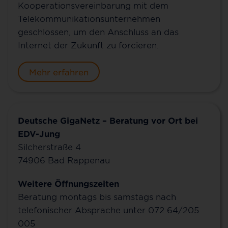
Kooperationsvereinbarung mit dem
Telekommunikationsunternehmen
Nutzen Sie die Möglichkeit für ein persönliches
geschlossen, um den Anschluss an das
Gespräch mit unseren Glasfaserberater/innen vor
Internet der Zukunft zu forcieren.
Ort, um Fragen rund um den Glasfaserausbau zu
stellen und sich über das Infrastruktur-Projekt zu
Mehr erfahren
informieren.
Deutsche GigaNetz – Beratung vor Ort bei
EDV-Jung
Silcherstraße 4
74906
Bad Rappenau
Weitere Öffnungszeiten
Beratung montags bis samstags nach
telefonischer Absprache unter 072 64/205
005