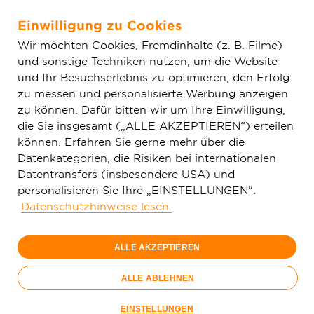
Einwilligung zu Cookies
Zum Hauptinhalt springen
Wir möchten Cookies, Fremdinhalte (z. B. Filme)
und sonstige Techniken nutzen, um die Website
Home
Glasfaser & Ausbau
Ausbaugebiete
Baden-
und Ihr Besuchserlebnis zu optimieren, den Erfolg
Württemberg
Siegelsbach
zu messen und personalisierte Werbung anzeigen
zu können. Dafür bitten wir um Ihre Einwilligung,
die Sie insgesamt („ALLE AKZEPTIEREN“) erteilen
150 Mbit/s
können. Erfahren Sie gerne mehr über die
29,
99
Datenkategorien, die Risiken bei internationalen
Datentransfers (insbesondere USA) und
€/Monat
personalisieren Sie Ihre „EINSTELLUNGEN“.
Datenschutzhinweise lesen.
Nur bis 15.09.
ALLE AKZEPTIEREN
Jetzt bestellen
Glasfaser-
ALLE ABLEHNEN
Sommer
Nur bis 15.09.
EINSTELLUNGEN