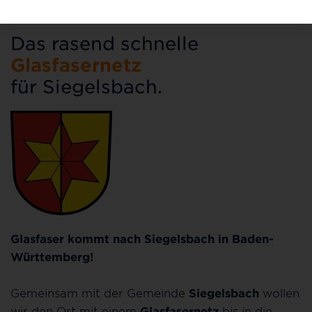
Das rasend schnelle
Glasfasernetz
für Siegelsbach.
Glasfaser kommt nach Siegelsbach in Baden-
Württemberg!
Gemeinsam mit der Gemeinde
Siegelsbach
wollen
wir den Ort mit einem
Glasfasernetz
bis in die