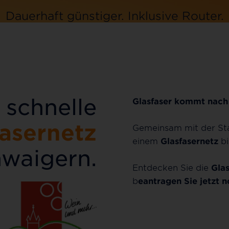
Dauerhaft günstiger.
Dauerhaft günstiger.
Inklusive
Inklusive
Router.
Router.
Jetzt bestellen
Jetzt bestellen
 schnelle
Glasfaser kommt nach
fasernetz
Gemeinsam mit der S
einem
Glasfasernetz
bi
hwaigern.
Entdecken Sie die
Glas
b
eantragen Sie jetzt 