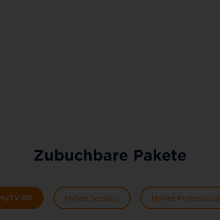
Zubuchbare Pakete
MyTV HD
MyNet Security
MyNet Professiona