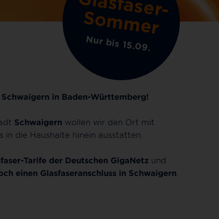
G
la
s
fa
s
e
r
-
o
m
m
e
S
r
Nur bis 15.09.
 Schwaigern in Baden-Württemberg!
tadt
Schwaigern
wollen wir den Ort mit
s in die Haushalte hinein ausstatten.
faser-Tarife der Deutschen GigaNetz
und
noch einen Glasfaseranschluss in Schwaigern
.