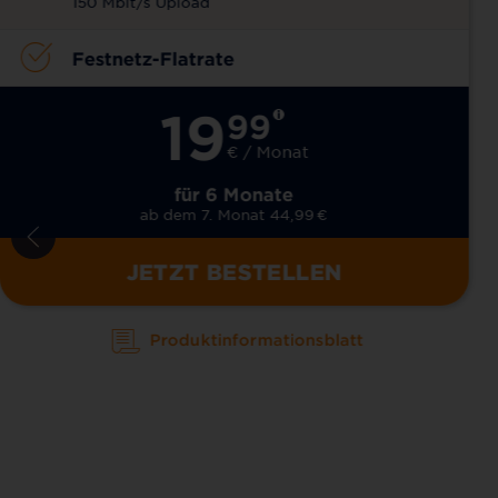
150 Mbit/s Upload
Festnetz-Flatrate
19
99
€ / Monat
für 6 Monate
ab dem 7. Monat 44,99
€
JETZT BESTELLEN
Produktinformationsblatt