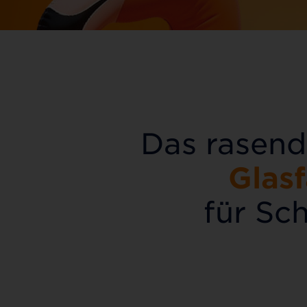
Das rasend
Glas
für Sc