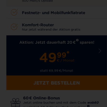
500 Mbit/s Upload
Festnetz- und Mobilfunkflatrate
Komfort-Router
Nur jetzt während der Aktion gratis
Aktion: Jetzt dauerhaft 20
€
sparen!
49
99
€ / Monat
statt 69,99
€
/Monat
JETZT BESTELLEN
60
€
Online-Bonus
Jetzt online buchen und mit dem Code
web60