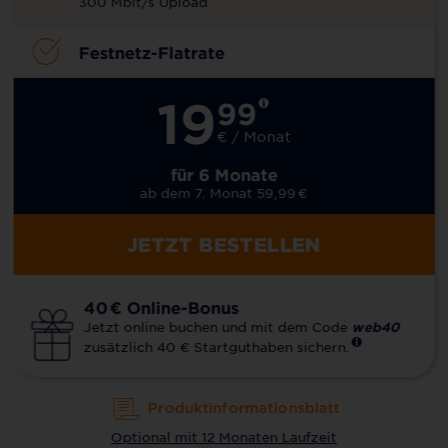
300 Mbit/s Upload
Festnetz-Flatrate
19
99
€ / Monat
für 6 Monate
ab dem 7. Monat 59,99
€
JETZT BESTELLEN
40
€
Online-Bonus
Jetzt online buchen und mit dem Code
web40
zusätzlich 40 € Startguthaben sichern.
Produktinformationsblatt
Optional mit 12 Monaten Laufzeit