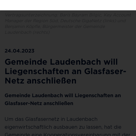
Vertragsunterzeichnung: Baris Bayram Bilgic, Key Account
Manager der Region Süd, Deutsche GigaNetz (links) und
Benjamin Köpfle, Bürgermeister der Gemeinde
Laudenbach (rechts)
24.04.2023
Gemeinde Laudenbach will
Liegenschaften an Glasfaser-
Netz anschließen
Gemeinde Laudenbach will Liegenschaften an
Glasfaser-Netz anschließen
Um das Glasfasernetz in Laudenbach
eigenwirtschaftlich ausbauen zu lassen, hat die
Gemeinde eine Kooperationsvereinbarung mit der