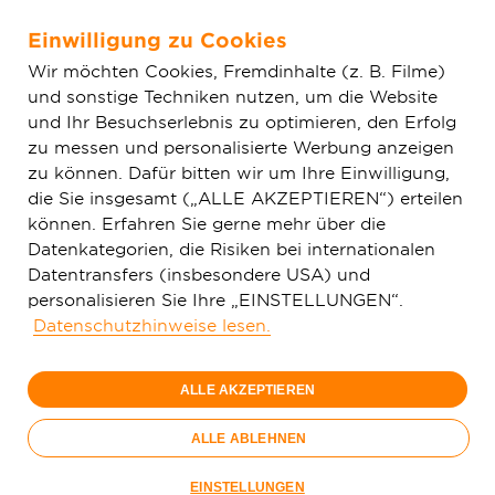
Einwilligung zu Cookies
Zum Hauptinhalt springen
Wir möchten Cookies, Fremdinhalte (z. B. Filme)
und sonstige Techniken nutzen, um die Website
Home
Aktuelles
Einfache News
Gemeinde Laudenbach
und Ihr Besuchserlebnis zu optimieren, den Erfolg
will Liegenschaften an Glasfaser-Netz anschließen
zu messen und personalisierte Werbung anzeigen
zu können. Dafür bitten wir um Ihre Einwilligung,
die Sie insgesamt („ALLE AKZEPTIEREN“) erteilen
können. Erfahren Sie gerne mehr über die
Datenkategorien, die Risiken bei internationalen
Datentransfers (insbesondere USA) und
personalisieren Sie Ihre „EINSTELLUNGEN“.
Datenschutzhinweise lesen.
ALLE AKZEPTIEREN
ALLE ABLEHNEN
EINSTELLUNGEN