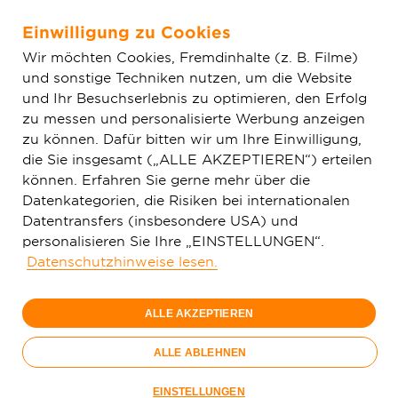
Einwilligung zu Cookies
Zum Hauptinhalt springen
Wir möchten Cookies, Fremdinhalte (z. B. Filme)
und sonstige Techniken nutzen, um die Website
Home
Aktuelles
Einfache News
Deutsche GigaNetz startet
und Ihr Besuchserlebnis zu optimieren, den Erfolg
den fünften Bauabschnitt in Delitzsch
zu messen und personalisierte Werbung anzeigen
zu können. Dafür bitten wir um Ihre Einwilligung,
die Sie insgesamt („ALLE AKZEPTIEREN“) erteilen
können. Erfahren Sie gerne mehr über die
Datenkategorien, die Risiken bei internationalen
Datentransfers (insbesondere USA) und
personalisieren Sie Ihre „EINSTELLUNGEN“.
Datenschutzhinweise lesen.
ALLE AKZEPTIEREN
ALLE ABLEHNEN
Ab dem 19. Mai 2025 beginnen die Bauarbeiten für das
EINSTELLUNGEN