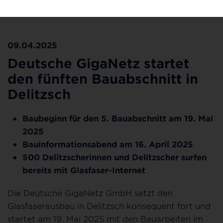
Glasfasernetz im Ausbaugebiet 5. ©Deutsche GigaNetz
GmbH
09.04.2025
Deutsche GigaNetz startet
den fünften Bauabschnitt in
Delitzsch
Baubeginn für den 5. Bauabschnitt am 19. Mai
2025
Bauinformationsabend am 16. April 2025
500 Delitzscherinnen und Delitzscher surfen
bereits mit Glasfaser-Internet
Die Deutsche GigaNetz GmbH setzt den
Glasfaserausbau in Delitzsch konsequent fort und
startet am 19. Mai 2025 mit den Bauarbeiten im