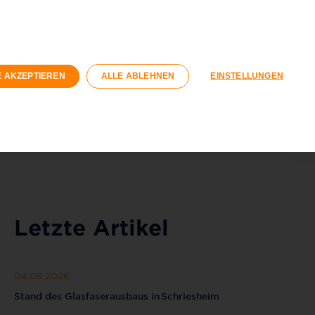
den
Geschäftskunden
irtschaft
E AKZEPTIEREN
ALLE ABLEHNEN
EINSTELLUNGEN
Registrieren
Login
040 / 593 6300
Kontaktformular
Letzte Artikel
04.08.2026
Stand des Glasfaserausbaus in Schriesheim