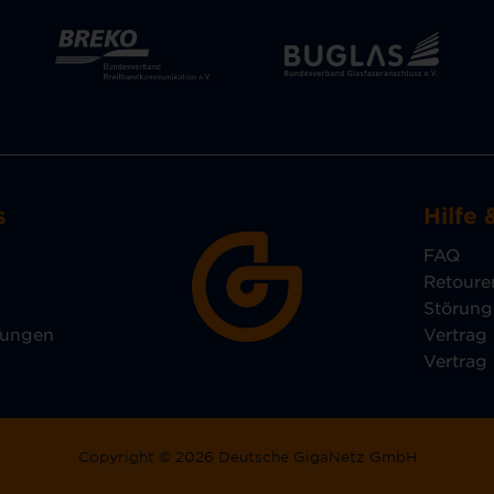
s
Hilfe 
FAQ
Retoure
Störun
lungen
Vertrag
Vertrag
Copyright © 2026 Deutsche GigaNetz GmbH