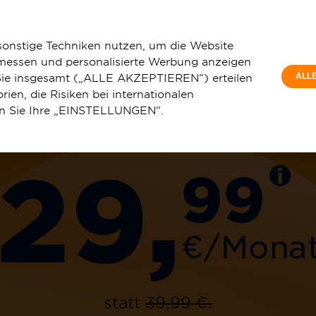
Privatkunde
in-Westfalen
Hamm
sonstige Techniken nutzen, um die Website
 messen und personalisierte Werbung anzeigen
e Sie insgesamt („ALLE AKZEPTIEREN“) erteilen
ALL
ien, die Risiken bei internationalen
150 Mbit/s
en Sie Ihre „EINSTELLUNGEN“.
u
Service & Hilfe
29,
99
€/Mona
statt
39,99 €.