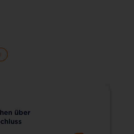
l
hen über
chluss