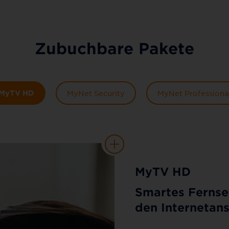
Zubuchbare Pakete
MyTV HD
MyNet Security
MyNet Professiona
MyTV HD
Smartes Fernse
den Internetans