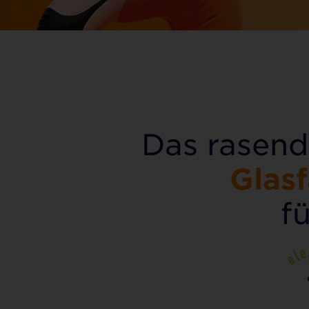
Das rasend
Glas
f