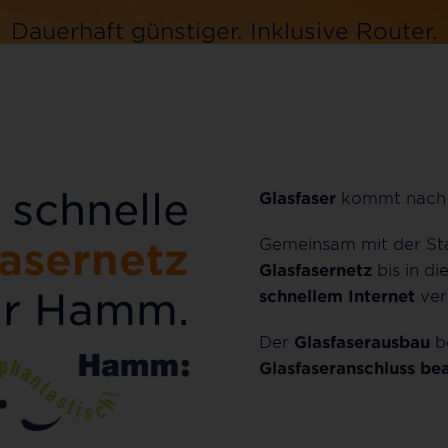
Dauerhaft günstiger.
Inklusive
Router.
Jetzt bestellen
 schnelle
Glasfaser
kommt nach
Gemeinsam mit der S
fasernetz
Glasfasernetz
bis in di
ür Hamm.
schnellem Internet
ver
Der
Glasfaserausbau
be
Glasfaseranschluss
bea