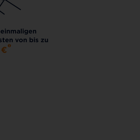
 einmaligen
ten von bis zu
0
€