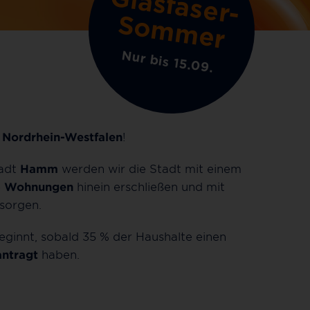
G
la
s
fa
s
e
r
-
o
m
m
e
S
r
Nur bis 15.09.
Nordrhein-Westfalen
!
tadt
Hamm
werden wir die Stadt mit einem
e
Wohnungen
hinein erschließen und mit
sorgen.
ginnt, sobald 35 % der Haushalte einen
ntragt
haben.