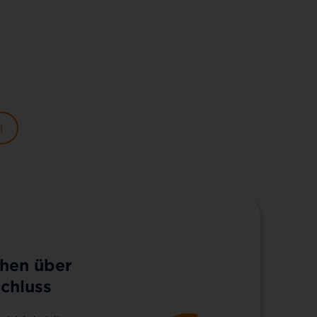
l
hen über
chluss