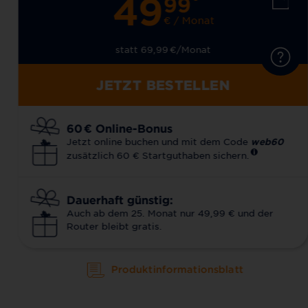
49
99
€ / Monat
statt 69,99
€
/Monat
JETZT BESTELLEN
60
€
Online-Bonus
Jetzt online buchen und mit dem Code
web60
zusätzlich 60 € Startguthaben sichern.
Dauerhaft günstig:
Auch ab dem 25. Monat nur 49,99 € und der
Router bleibt gratis.
Produktinformationsblatt