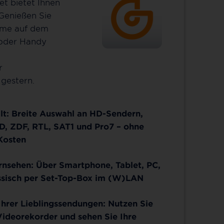
et bietet Ihnen
 Genießen Sie
mme auf dem
 oder Handy
r
gestern.
lt: Breite Auswahl an HD-Sendern,
D, ZDF, RTL, SAT1 und Pro7 – ohne
Kosten
ernsehen: Über Smartphone, Tablet, PC,
ssisch per Set-Top-Box im (W)LAN
hrer Lieblingssendungen: Nutzen Sie
Videorekorder und sehen Sie Ihre