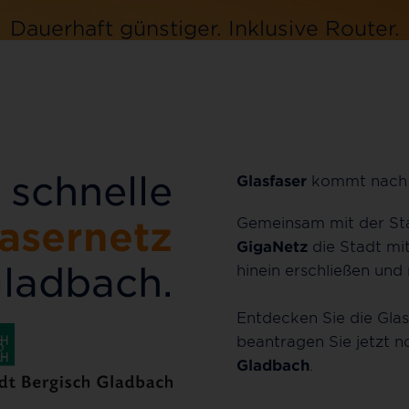
Dauerhaft günstiger.
Inklusive
Router.
Jetzt bestellen
 schnelle
Glasfaser
kommt nac
Gemeinsam mit der S
fasernetz
GigaNetz
die Stadt mit
Gladbach.
hinein erschließen und
Entdecken Sie die Gla
beantragen Sie jetzt 
Gladbach
.