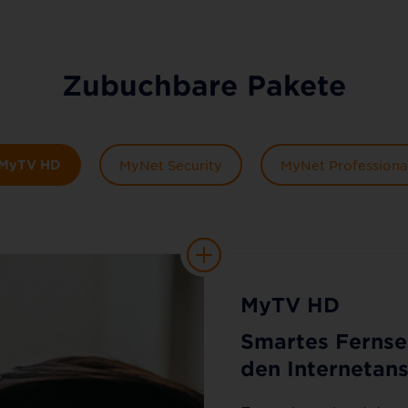
Zubuchbare Pakete
MyTV HD
MyNet Security
MyNet Professiona
MyTV HD
Smartes Fernse
den Internetans