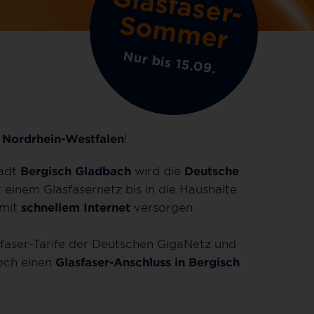
G
la
s
fa
s
e
r
-
o
m
m
e
S
r
Nur bis 15.09.
h
Nordrhein-Westfalen
!
tadt
Bergisch Gladbach
wird die
Deutsche
 einem Glasfasernetz bis in die Haushalte
 mit
schnellem Internet
versorgen.
sfaser-Tarife der Deutschen GigaNetz und
noch einen
Glasfaser-Anschluss in Bergisch