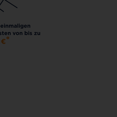
 einmaligen
ten von bis zu
0
€