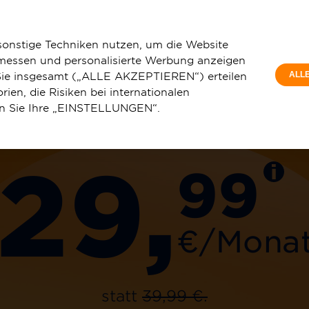
Privatkunde
in-Westfalen
Bergisch Gladbach
sonstige Techniken nutzen, um die Website
 messen und personalisierte Werbung anzeigen
e Sie insgesamt („ALLE AKZEPTIEREN“) erteilen
ALL
ien, die Risiken bei internationalen
150 Mbit/s
en Sie Ihre „EINSTELLUNGEN“.
u
Service & Hilfe
29,
99
€/Mona
statt
39,99 €.