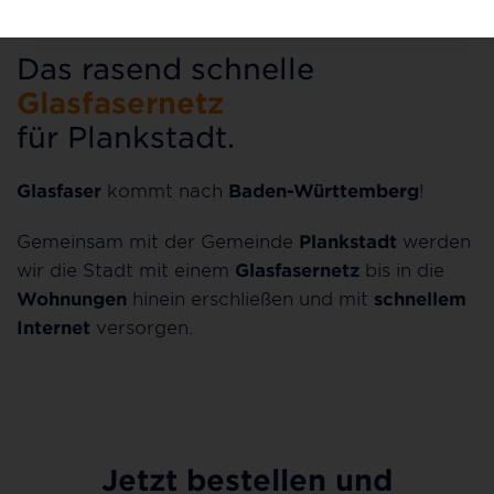
Das rasend schnelle
Glasfasernetz
für Plankstadt.
Glasfaser
kommt nach
Baden-Württemberg
!
Gemeinsam mit der Gemeinde
Plankstadt
werden
wir die Stadt mit einem
Glasfasernetz
bis in die
Wohnungen
hinein erschließen und mit
schnellem
Internet
versorgen.
Jetzt bestellen und