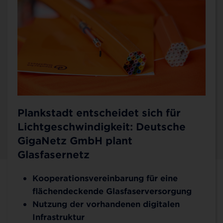
Plankstadt entscheidet sich für
Lichtgeschwindigkeit: Deutsche
GigaNetz GmbH plant
Glasfasernetz
Kooperationsvereinbarung für eine
Kontakt für Plankstadt
flächendeckende Glasfaserversorgung
Nutzung der vorhandenen digitalen
Sie möchten mehr über 100 % Glasfaser bis ins
Infrastruktur