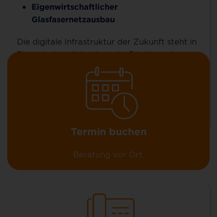
Zuhause (FTTH), über unsere günstigen MyNet-
Eigenwirtschaftlicher
Tarife und unsere Zusatzoptionen erfahren? Oder
Glasfasernetzausbau
Sie wollen schon einen Vertrag abschließen?
Die digitale Infrastruktur der Zukunft steht in
Plankstadt auf der Agenda: Die Verwaltung
der Gemeinde hat eine Kooperation mit der
Deutschen GigaNetz GmbH für den Aufbau
eines Glasfasernetzes geschlossen.
Mehr erfahren
Termin buchen
Beratung vor Ort.