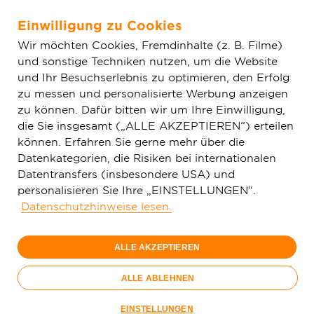
Einwilligung zu Cookies
Zum Hauptinhalt springen
Wir möchten Cookies, Fremdinhalte (z. B. Filme)
und sonstige Techniken nutzen, um die Website
Home
Glasfaser & Ausbau
Ausbaugebiete
Baden-
und Ihr Besuchserlebnis zu optimieren, den Erfolg
Württemberg
Plankstadt
zu messen und personalisierte Werbung anzeigen
zu können. Dafür bitten wir um Ihre Einwilligung,
die Sie insgesamt („ALLE AKZEPTIEREN“) erteilen
150 Mbit/s
1 Gbit/s
können. Erfahren Sie gerne mehr über die
49,
29,
99
99
Datenkategorien, die Risiken bei internationalen
Datentransfers (insbesondere USA) und
€/Monat
€/Monat
personalisieren Sie Ihre „EINSTELLUNGEN“.
Datenschutzhinweise lesen.
Nur bis 15.09.
Nur bis 15.09.
ALLE AKZEPTIEREN
Jetzt bestellen
Jetzt bestellen
Glasfaser-
ALLE ABLEHNEN
Sommer
Nur bis 15.09.
EINSTELLUNGEN