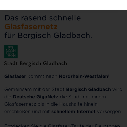
Das rasend schnelle
Glasfasernetz
für Bergisch Gladbach.
Glasfaser
kommt nach
Nordrhein-Westfalen
!
Gemeinsam mit der Stadt
Bergisch Gladbach
wird
die
Deutsche GigaNetz
die Stadt mit einem
Glasfasernetz bis in die Haushalte hinein
erschließen und mit
schnellem Internet
versorgen.
Entdecken Sie die Glasfaser-Tarife der Deutschen