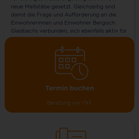
Zuhause (FTTH), über unsere günstigen MyNet-
neue Maßstäbe gesetzt. Gleichzeitig sind
Tarife und unsere Zusatzoptionen erfahren? Oder
damit die Frage und Aufforderung an die
Sie wollen schon einen Vertrag abschließen?
Einwohnerinnen und Einwohner Bergisch
Gladbachs verbunden, sich ebenfalls aktiv für
diese Investition in die Zukunft zu
entscheiden. Im Zuge von „Homeoffice statt
Pendeln“ gewinnt eine zuverlässige
Anschlusstechnik für Topspeed-Internet
immer weiter an Bedeutung.
Mehr erfahren
Termin buchen
Beratung vor Ort.