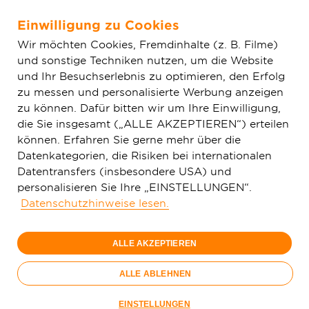
Einwilligung zu Cookies
Zum Hauptinhalt springen
Wir möchten Cookies, Fremdinhalte (z. B. Filme)
und sonstige Techniken nutzen, um die Website
Home
Glasfaser & Ausbau
Ausbaugebiete
Nordrhein-
und Ihr Besuchserlebnis zu optimieren, den Erfolg
Westfalen
Bergisch Gladbach
zu messen und personalisierte Werbung anzeigen
zu können. Dafür bitten wir um Ihre Einwilligung,
die Sie insgesamt („ALLE AKZEPTIEREN“) erteilen
150 Mbit/s
können. Erfahren Sie gerne mehr über die
29,
99
Datenkategorien, die Risiken bei internationalen
Datentransfers (insbesondere USA) und
€/Monat
personalisieren Sie Ihre „EINSTELLUNGEN“.
Datenschutzhinweise lesen.
Nur bis 15.09.
ALLE AKZEPTIEREN
Jetzt bestellen
Glasfaser-
ALLE ABLEHNEN
Sommer
Nur bis 15.09.
EINSTELLUNGEN