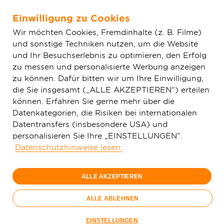
Einwilligung zu Cookies
Zum Hauptinhalt springen
Wir möchten Cookies, Fremdinhalte (z. B. Filme)
und sonstige Techniken nutzen, um die Website
Home
Glasfaser & Ausbau
Ausbaugebiete
Baden-
und Ihr Besuchserlebnis zu optimieren, den Erfolg
Württemberg
Eppingen-Kleingartach
zu messen und personalisierte Werbung anzeigen
zu können. Dafür bitten wir um Ihre Einwilligung,
die Sie insgesamt („ALLE AKZEPTIEREN“) erteilen
150 Mbit/s
können. Erfahren Sie gerne mehr über die
29,
99
Datenkategorien, die Risiken bei internationalen
Datentransfers (insbesondere USA) und
€/Monat
personalisieren Sie Ihre „EINSTELLUNGEN“.
Datenschutzhinweise lesen.
Nur bis 15.09.
ALLE AKZEPTIEREN
Jetzt bestellen
Glasfaser-
ALLE ABLEHNEN
Sommer
Nur bis 15.09.
EINSTELLUNGEN