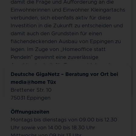
Unsere Beratungsstellen
damit die Frage und Aufforderung an die
Einwohnerinnen und Einwohner Kleingartachs
Nutzen Sie die Möglichkeit für ein persönliches
verbunden, sich ebenfalls aktiv für diese
Gespräch mit unseren Glasfaserberater/innen vor
Investition in die Zukunft zu entscheiden und
Ort, um Fragen rund um den Glasfaserausbau zu
damit auch den Grundstein für einen
stellen und sich über das Infrastruktur-Projekt zu
flächendeckenden Ausbau von Eppingen zu
informieren.
legen. Im Zuge von „Homeoffice statt
Pendeln“ gewinnt eine zuverlässige
Anschlusstechnik für Topspeed-Internet
immer weiter an Bedeutung.
Deutsche GigaNetz – Beratung vor Ort bei
media@home Tüx
Mehr erfahren
Brettener Str. 10
75031
Eppingen
Öffnungszeiten
Montags bis dienstags von 09.00 bis 12.30
Uhr sowie von 14.00 bis 18.30 Uhr
Mittwochs von 09 bis 13 Uhr