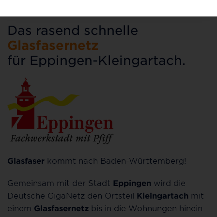
Das rasend schnelle
Glasfasernetz
für Eppingen-Kleingartach.
Glasfaser
kommt nach Baden-Württemberg!
Gemeinsam mit der Stadt
Eppingen
wird die
Deutsche GigaNetz den Ortsteil
Kleingartach
mit
einem
Glasfasernetz
bis in die Wohnungen hinein