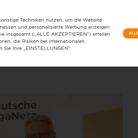
mt als größte Kommune des Landkreises Internet mit
sonstige Techniken nutzen, um die Website
 messen und personalisierte Werbung anzeigen
e Sie insgesamt („ALLE AKZEPTIEREN“) erteilen
ALL
ien, die Risiken bei internationalen
en Sie Ihre „EINSTELLUNGEN“.
u
Service & Hilfe