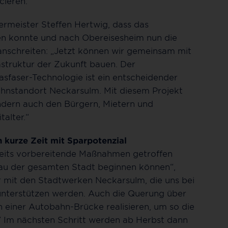
cieren.
ermeister Steffen Hertwig, dass das
en konnte und nach Obereisesheim nun die
anschreiten: „Jetzt können wir gemeinsam mit
astruktur der Zukunft bauen. Der
faser-Technologie ist ein entscheidender
ohnstandort Neckarsulm. Mit diesem Projekt
ndern auch den Bürgern, Mietern und
alter.“
h kurze Zeit mit Sparpotenzial
eits vorbereitende Maßnahmen getroffen
au der gesamten Stadt beginnen können“,
r mit den Stadtwerken Neckarsulm, die uns bei
unterstützen werden. Auch die Querung über
 einer Autobahn-Brücke realisieren, um so die
” Im nächsten Schritt werden ab Herbst dann