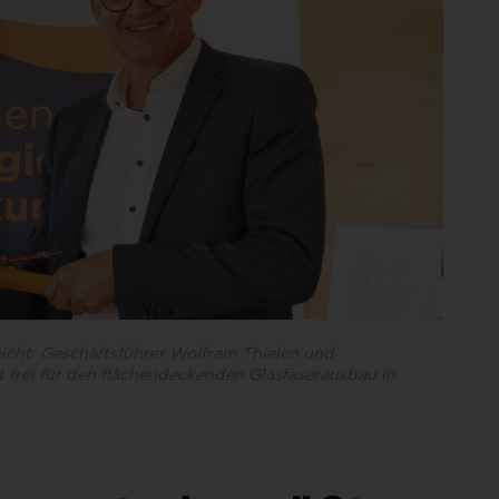
icht. Geschäftsführer Wolfram Thielen und
 frei für den flächendeckenden Glasfaserausbau in