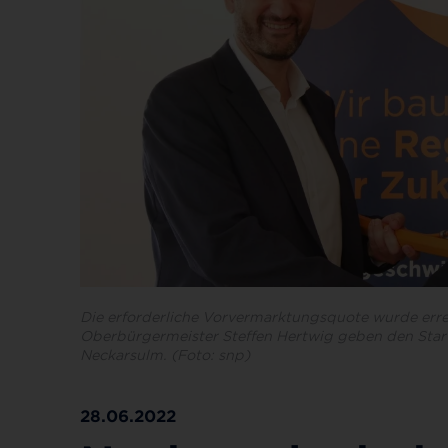
Die erforderliche Vorvermarktungsquote wurde erre
Oberbürgermeister Steffen Hertwig geben den Start
Neckarsulm. (Foto: snp)
28.06.2022