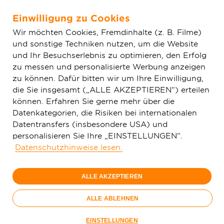
Einwilligung zu Cookies
Zum Hauptinhalt springen
Wir möchten Cookies, Fremdinhalte (z. B. Filme)
und sonstige Techniken nutzen, um die Website
Home
Aktuelles
Einfache News
Muggensturm auf dem
und Ihr Besuchserlebnis zu optimieren, den Erfolg
Weg in die digitale Zukunft
zu messen und personalisierte Werbung anzeigen
zu können. Dafür bitten wir um Ihre Einwilligung,
die Sie insgesamt („ALLE AKZEPTIEREN“) erteilen
können. Erfahren Sie gerne mehr über die
Datenkategorien, die Risiken bei internationalen
Datentransfers (insbesondere USA) und
personalisieren Sie Ihre „EINSTELLUNGEN“.
Datenschutzhinweise lesen.
ALLE AKZEPTIEREN
ALLE ABLEHNEN
Deutsche GigaNetz plant den Ausbau eines
EINSTELLUNGEN