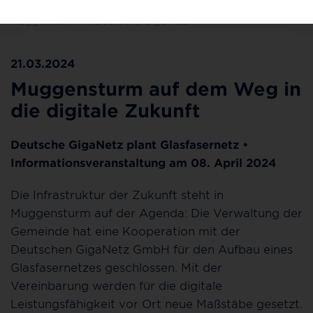
Glasfasernetzes für rasend schnelles Internet in
Muggensturm. ©Deutsche GigaNetz
21.03.2024
Muggensturm auf dem Weg in
die digitale Zukunft
Deutsche GigaNetz plant Glasfasernetz •
Informationsveranstaltung am 08. April 2024
Die Infrastruktur der Zukunft steht in
Muggensturm auf der Agenda: Die Verwaltung der
Gemeinde hat eine Kooperation mit der
Deutschen GigaNetz GmbH für den Aufbau eines
Glasfasernetzes geschlossen. Mit der
Vereinbarung werden für die digitale
Leistungsfähigkeit vor Ort neue Maßstäbe gesetzt.