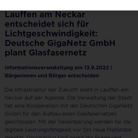
23.08.2022
Lauffen am Neckar
entscheidet sich für
Lichtgeschwindigkeit:
Deutsche GigaNetz GmbH
plant Glasfasernetz
Informationsveranstaltung am 13.9.2022 |
Bürgerinnen und Bürger entscheiden
Die Infrastruktur der Zukunft steht in Lauffen am
Neckar auf der Agenda: Die Verwaltung der Stadt
hat eine Kooperation mit der Deutschen GigaNetz
GmbH für den Aufbau eines Glasfasernetzes
geschlossen. Mit der Vereinbarung werden für die
digitale Leistungsfähigkeit vor Ort neue Maßstäbe
gesetzt. Gleichzeitig sind damit die Frage und