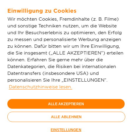
Einwilligung zu Cookies
Zum Hauptinhalt springen
Wir möchten Cookies, Fremdinhalte (z. B. Filme)
und sonstige Techniken nutzen, um die Website
Home
Aktuelles
Einfache News
Lauffen am Neckar
und Ihr Besuchserlebnis zu optimieren, den Erfolg
entscheidet sich für Lichtgeschwindigkeit: Deutsche GigaNetz GmbH
zu messen und personalisierte Werbung anzeigen
plant Glasfasernetz
zu können. Dafür bitten wir um Ihre Einwilligung,
die Sie insgesamt („ALLE AKZEPTIEREN“) erteilen
können. Erfahren Sie gerne mehr über die
Datenkategorien, die Risiken bei internationalen
Datentransfers (insbesondere USA) und
personalisieren Sie Ihre „EINSTELLUNGEN“.
Datenschutzhinweise lesen.
ALLE AKZEPTIEREN
ALLE ABLEHNEN
EINSTELLUNGEN