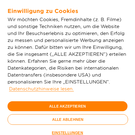
Einwilligung zu Cookies
Zum Hauptinhalt springen
Wir möchten Cookies, Fremdinhalte (z. B. Filme)
und sonstige Techniken nutzen, um die Website
Home
Aktuelles
Einfache News
Glasfaser für
und Ihr Besuchserlebnis zu optimieren, den Erfolg
Mengerskirchen: Erste Kundinnen und Kunden surfen mit
zu messen und personalisierte Werbung anzeigen
Lichtgeschwindigkeit
zu können. Dafür bitten wir um Ihre Einwilligung,
die Sie insgesamt („ALLE AKZEPTIEREN“) erteilen
können. Erfahren Sie gerne mehr über die
Datenkategorien, die Risiken bei internationalen
Datentransfers (insbesondere USA) und
personalisieren Sie Ihre „EINSTELLUNGEN“.
Datenschutzhinweise lesen.
ALLE AKZEPTIEREN
ALLE ABLEHNEN
EINSTELLUNGEN