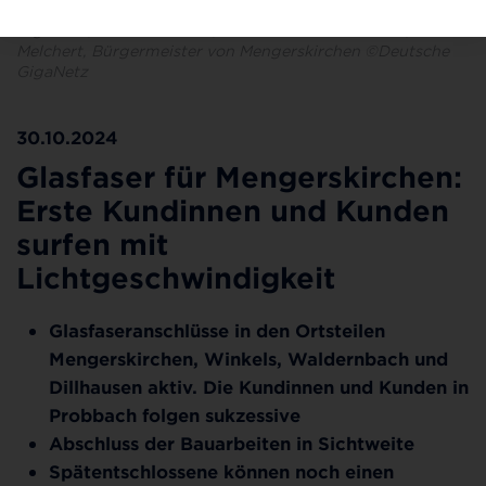
v.l.n.r.: Joao Santana, Projektleiter Bau bei der Deutschen
GigaNetz, Thomas Scholz, einer der ersten Kunden, Daniel
Melchert, Bürgermeister von Mengerskirchen ©Deutsche
GigaNetz
30.10.2024
Glasfaser für Mengerskirchen:
Erste Kundinnen und Kunden
surfen mit
Lichtgeschwindigkeit
Glasfaseranschlüsse in den Ortsteilen
Mengerskirchen, Winkels, Waldernbach und
Dillhausen aktiv. Die Kundinnen und Kunden in
Probbach folgen sukzessive
Abschluss der Bauarbeiten in Sichtweite
Spätentschlossene können noch einen