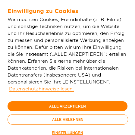
Einwilligung zu Cookies
Zum Hauptinhalt springen
Wir möchten Cookies, Fremdinhalte (z. B. Filme)
und sonstige Techniken nutzen, um die Website
Home
Aktuelles
Einfache News
Für Ingelfingen plant
und Ihr Besuchserlebnis zu optimieren, den Erfolg
Deutsche GigaNetz GmbH Ausbau des Glasfaser-Netzes
zu messen und personalisierte Werbung anzeigen
zu können. Dafür bitten wir um Ihre Einwilligung,
die Sie insgesamt („ALLE AKZEPTIEREN“) erteilen
können. Erfahren Sie gerne mehr über die
Datenkategorien, die Risiken bei internationalen
Datentransfers (insbesondere USA) und
personalisieren Sie Ihre „EINSTELLUNGEN“.
Datenschutzhinweise lesen.
ALLE AKZEPTIEREN
ALLE ABLEHNEN
13.07.2022
EINSTELLUNGEN