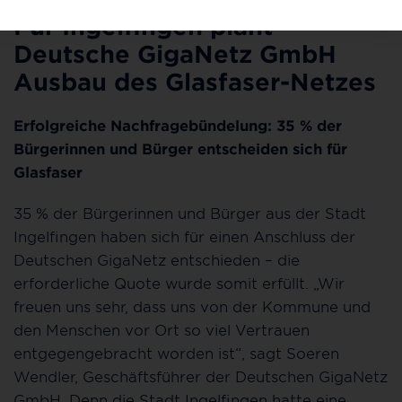
Für Ingelfingen plant
Deutsche GigaNetz GmbH
Ausbau des Glasfaser-Netzes
Erfolgreiche Nachfragebündelung: 35 % der
Bürgerinnen und Bürger entscheiden sich für
Glasfaser
35 % der Bürgerinnen und Bürger aus der Stadt
Ingelfingen haben sich für einen Anschluss der
Deutschen GigaNetz entschieden – die
erforderliche Quote wurde somit erfüllt. „Wir
freuen uns sehr, dass uns von der Kommune und
den Menschen vor Ort so viel Vertrauen
entgegengebracht worden ist“, sagt Soeren
Wendler, Geschäftsführer der Deutschen GigaNetz
GmbH. Denn die Stadt Ingelfingen hatte eine