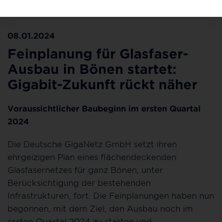
laufen auf Hochtouren ©Deutsche GigaNetz
08.01.2024
Feinplanung für Glasfaser-
Ausbau in Bönen startet:
Gigabit-Zukunft rückt näher
Voraussichtlicher Baubeginn im ersten Quartal
2024
Die Deutsche GigaNetz GmbH setzt ihren
ehrgeizigen Plan eines flächendeckenden
Glasfasernetzes für ganz Bönen, unter
Berücksichtigung der bestehenden
Infrastrukturen, fort. Die Feinplanungen haben nun
begonnen, mit dem Ziel, den Ausbau noch im
ersten Quartal 2024 zu starten und