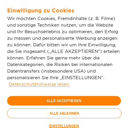
Einwilligung zu Cookies
Zum Hauptinhalt springen
Wir möchten Cookies, Fremdinhalte (z. B. Filme)
und sonstige Techniken nutzen, um die Website
Home
Aktuelles
Einfache News
Feinplanung für Glasfaser-
und Ihr Besuchserlebnis zu optimieren, den Erfolg
Ausbau in Bönen startet: Gigabit-Zukunft rückt näher
zu messen und personalisierte Werbung anzeigen
zu können. Dafür bitten wir um Ihre Einwilligung,
die Sie insgesamt („ALLE AKZEPTIEREN“) erteilen
können. Erfahren Sie gerne mehr über die
Datenkategorien, die Risiken bei internationalen
Datentransfers (insbesondere USA) und
personalisieren Sie Ihre „EINSTELLUNGEN“.
Datenschutzhinweise lesen.
ALLE AKZEPTIEREN
ALLE ABLEHNEN
Die Detailplanungen für den Glasfaserausbau in Bönen
EINSTELLUNGEN