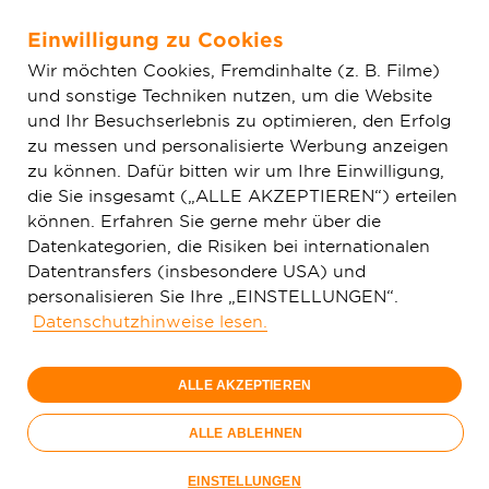
Einwilligung zu Cookies
Zum Hauptinhalt springen
Wir möchten Cookies, Fremdinhalte (z. B. Filme)
und sonstige Techniken nutzen, um die Website
Home
Aktuelles
Einfache News
Edingen-Neckarhausen
und Ihr Besuchserlebnis zu optimieren, den Erfolg
will Liegenschaften an das Glasfasernetz anschließen
zu messen und personalisierte Werbung anzeigen
zu können. Dafür bitten wir um Ihre Einwilligung,
die Sie insgesamt („ALLE AKZEPTIEREN“) erteilen
können. Erfahren Sie gerne mehr über die
Datenkategorien, die Risiken bei internationalen
Datentransfers (insbesondere USA) und
personalisieren Sie Ihre „EINSTELLUNGEN“.
Datenschutzhinweise lesen.
ALLE AKZEPTIEREN
ALLE ABLEHNEN
Kommunalvertrag gezeichnet (v. l. n. r.): Florian König
EINSTELLUNGEN