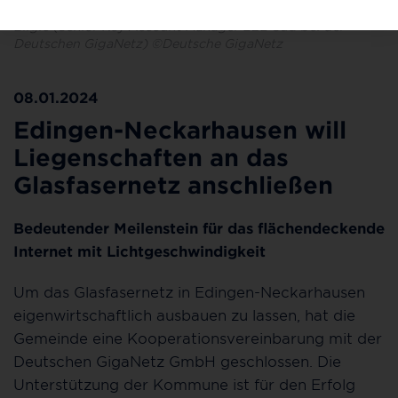
(Bürgermeister Edingen-Neckarhausen), Baris Bayram
Bilgic (Senior Key Account Manager B2B Süd bei der
Deutschen GigaNetz) ©Deutsche GigaNetz
08.01.2024
Edingen-Neckarhausen will
Liegenschaften an das
Glasfasernetz anschließen
Bedeutender Meilenstein für das flächendeckende
Internet mit Lichtgeschwindigkeit
Um das Glasfasernetz in Edingen-Neckarhausen
eigenwirtschaftlich ausbauen zu lassen, hat die
Gemeinde eine Kooperationsvereinbarung mit der
Deutschen GigaNetz GmbH geschlossen. Die
Unterstützung der Kommune ist für den Erfolg