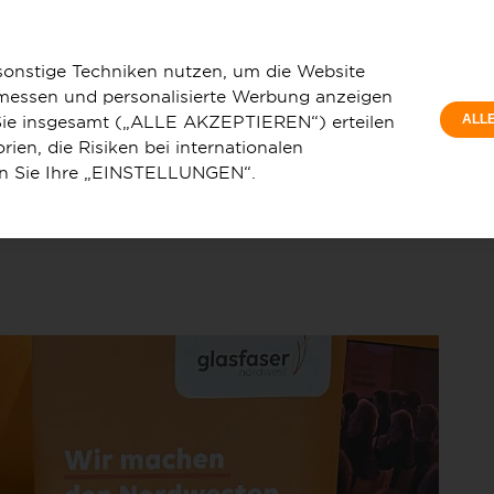
Privat
 und Glasfaser Nordwest besiegeln langfristige Open Access-
Wohnun
sonstige Techniken nutzen, um die Website
 messen und personalisierte Werbung anzeigen
e Sie insgesamt („ALLE AKZEPTIEREN“) erteilen
ALL
ien, die Risiken bei internationalen
en Sie Ihre „EINSTELLUNGEN“.
u
Service & Hilfe