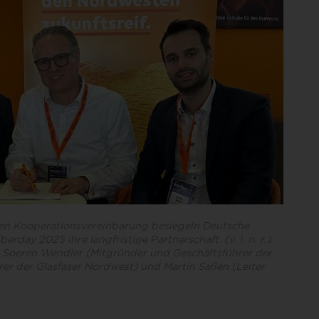
men Kooperationsvereinbarung besiegeln Deutsche
ay 2025 ihre langfristige Partnerschaft. (v. l. n. r.):
 Soeren Wendler (Mitgründer und Geschäftsführer der
er der Glasfaser Nordwest) und Martin Saßen (Leiter