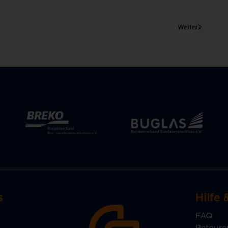
Weiter
s
Hilfe 
FAQ
Retoure