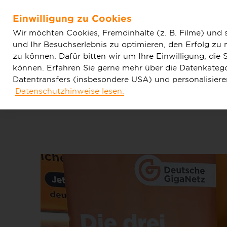
Home
Aktuelles
Einfache News
Deutsche GigaNetz
Einwilligung zu Cookies
Partnerschaft
Zum Hauptinhalt springen
Wir möchten Cookies, Fremdinhalte (z. B. Filme) und 
und Ihr Besuchserlebnis zu optimieren, den Erfolg zu
zu können. Dafür bitten wir um Ihre Einwilligung, di
können. Erfahren Sie gerne mehr über die Datenkategor
Datentransfers (insbesondere USA) und personalisier
Datenschutzhinweise lesen.
Tarife & Produkte
Glasfaser & Ausba