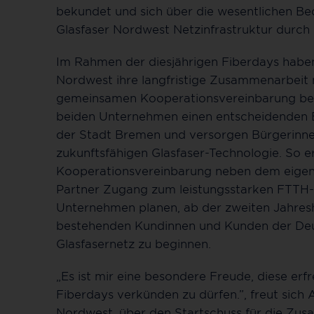
bekundet und sich über die wesentlichen Be
Glasfaser Nordwest Netzinfrastruktur durch 
Im Rahmen der diesjährigen Fiberdays haben
Nordwest ihre langfristige Zusammenarbeit n
gemeinsamen Kooperationsvereinbarung besieg
beiden Unternehmen einen entscheidenden Bei
der Stadt Bremen und versorgen Bürgerinne
zukunftsfähigen Glasfaser-Technologie. So 
Kooperationsvereinbarung neben dem eigen
Partner Zugang zum leistungsstarken FTTH-
Unternehmen planen, ab der zweiten Jahreshä
bestehenden Kundinnen und Kunden der Deu
Glasfasernetz zu beginnen.
„Es ist mir eine besondere Freude, diese erf
Fiberdays verkünden zu dürfen.”, freut sich
Nordwest, über den Startschuss für die Zusa