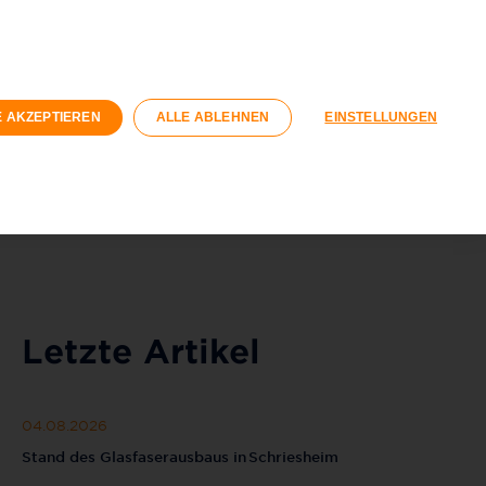
kunden
Geschäftskunden
gswirtschaft
E AKZEPTIEREN
ALLE ABLEHNEN
EINSTELLUNGEN
Registrieren
Login
040 / 593 6300
Kontaktformular
Letzte Artikel
04.08.2026
Stand des Glasfaserausbaus in Schriesheim