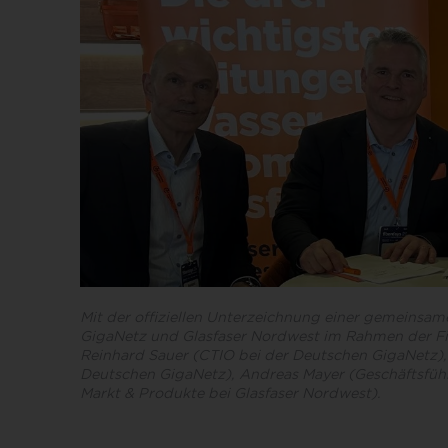
Mit der offiziellen Unterzeichnung einer gemeinsa
GigaNetz und Glasfaser Nordwest im Rahmen der Fiberd
Reinhard Sauer (CTIO bei der Deutschen GigaNetz),
Deutschen GigaNetz), Andreas Mayer (Geschäftsführ
Markt & Produkte bei Glasfaser Nordwest).