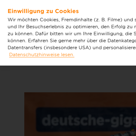
Home
Aktuelles
Haupt-News
Deutsche GigaNetz b
Einwilligung zu Cookies
Rheinberg
Zum Hauptinhalt springen
Wir möchten Cookies, Fremdinhalte (z. B. Filme) und 
und Ihr Besuchserlebnis zu optimieren, den Erfolg zu
zu können. Dafür bitten wir um Ihre Einwilligung, di
können. Erfahren Sie gerne mehr über die Datenkategor
Datentransfers (insbesondere USA) und personalisier
Datenschutzhinweise lesen.
Tarife & Produkte
Glasfaser & Ausba