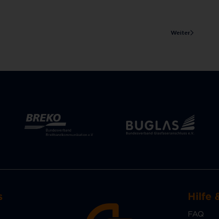
Weiter
s
Hilfe 
FAQ