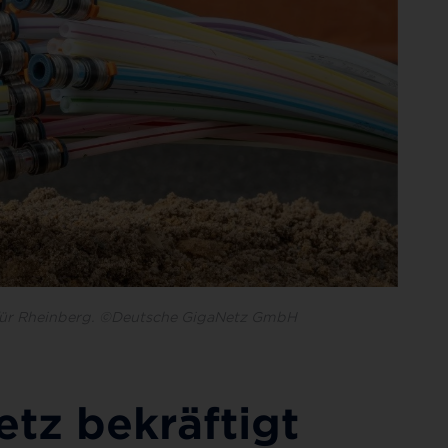
 für Rheinberg. ©Deutsche GigaNetz GmbH
tz bekräftigt