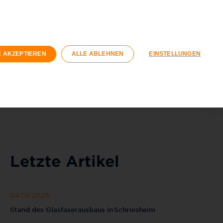
n
Geschäftskunden
rtschaft
E AKZEPTIEREN
ALLE ABLEHNEN
EINSTELLUNGEN
Registrieren
Login
040 / 593 6300
Kontaktformular
Letzte Artikel
04.08.2026
Stand des Glasfaserausbaus in Schriesheim