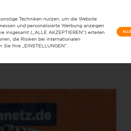
Privatkunde
ekräftigt Engagement für Glasfaseranschlüsse in
Wohnungswi
sonstige Techniken nutzen, um die Website
 messen und personalisierte Werbung anzeigen
e Sie insgesamt („ALLE AKZEPTIEREN“) erteilen
ALL
ien, die Risiken bei internationalen
en Sie Ihre „EINSTELLUNGEN“.
u
Service & Hilfe