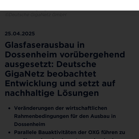
Die Deutsche GigaNetz pausiert aufgrund veränderter
Rahmenbedingungen den Ausbau in Dossenheim.
©Deutsche GigaNetz GmbH
25.04.2025
Glasfaserausbau in
Dossenheim vorübergehend
ausgesetzt: Deutsche
GigaNetz beobachtet
Entwicklung und setzt auf
nachhaltige Lösungen
Veränderungen der wirtschaftlichen
Rahmenbedingungen für den Ausbau in
Dossenheim
Parallele Bauaktivitäten der OXG führen zu