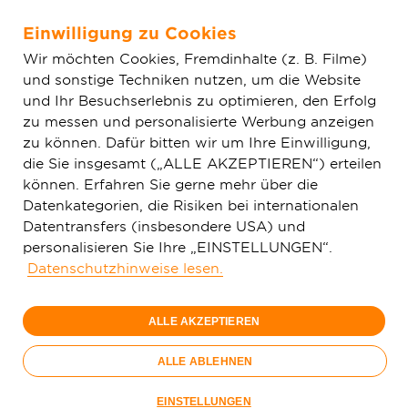
Einwilligung zu Cookies
Zum Hauptinhalt springen
Wir möchten Cookies, Fremdinhalte (z. B. Filme)
und sonstige Techniken nutzen, um die Website
Home
Aktuelles
Haupt-News
Glasfaserausbau in
und Ihr Besuchserlebnis zu optimieren, den Erfolg
Dossenheim vorübergehend ausgesetzt: Deutsche GigaNetz
zu messen und personalisierte Werbung anzeigen
beobachtet Entwicklung und setzt auf nachhaltige Lösungen
zu können. Dafür bitten wir um Ihre Einwilligung,
die Sie insgesamt („ALLE AKZEPTIEREN“) erteilen
können. Erfahren Sie gerne mehr über die
Datenkategorien, die Risiken bei internationalen
Datentransfers (insbesondere USA) und
personalisieren Sie Ihre „EINSTELLUNGEN“.
Datenschutzhinweise lesen.
ALLE AKZEPTIEREN
ALLE ABLEHNEN
EINSTELLUNGEN