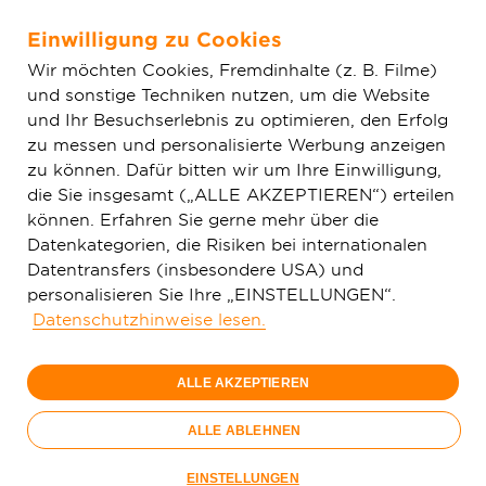
Einwilligung zu Cookies
Zum Hauptinhalt springen
Wir möchten Cookies, Fremdinhalte (z. B. Filme)
und sonstige Techniken nutzen, um die Website
Home
Aktuelles
Einfache News
Deutsche GigaNetz
und Ihr Besuchserlebnis zu optimieren, den Erfolg
unterzeichnet Kaufvertrag mit den Stadtwerken Rüsselsheim
zu messen und personalisierte Werbung anzeigen
zu können. Dafür bitten wir um Ihre Einwilligung,
die Sie insgesamt („ALLE AKZEPTIEREN“) erteilen
können. Erfahren Sie gerne mehr über die
Datenkategorien, die Risiken bei internationalen
Datentransfers (insbesondere USA) und
personalisieren Sie Ihre „EINSTELLUNGEN“.
Datenschutzhinweise lesen.
ALLE AKZEPTIEREN
ALLE ABLEHNEN
EINSTELLUNGEN