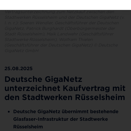
Vertragsunterzeichnung zum Netzkauf zwischen den
Stadtwerken Rüsselsheim und der Deutschen GigaNetz (v.
l. n. r.): Soeren Wendler, Geschäftsführer der Deutschen
GigaNetz, Patrick Burghardt (Oberbürgermeister der
Stadt Rüsselsheim), Maik Landwehr (Geschäftsführer
Stadtwerke Rüsselsheim), Wolfram Thielen
(Geschäftsführer der Deutschen GigaNetz) © Deutsche
GigaNetz GmbH
25.08.2025
Deutsche GigaNetz
unterzeichnet Kaufvertrag mit
den Stadtwerken Rüsselsheim
Deutsche GigaNetz übernimmt bestehende
Glasfaser-Infrastruktur der Stadtwerke
Rüsselsheim