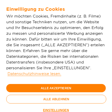
Einwilligung zu Cookies
Zum Hauptinhalt springen
Wir möchten Cookies, Fremdinhalte (z. B. Filme)
und sonstige Techniken nutzen, um die Website
Home
Aktuelles
Einfache News
Büttelborn: Deutsche
und Ihr Besuchserlebnis zu optimieren, den Erfolg
GigaNetz erklärt Tarifanpassung und verlängert
zu messen und personalisierte Werbung anzeigen
Vorvermarktungsphase
zu können. Dafür bitten wir um Ihre Einwilligung,
die Sie insgesamt („ALLE AKZEPTIEREN“) erteilen
können. Erfahren Sie gerne mehr über die
Datenkategorien, die Risiken bei internationalen
Datentransfers (insbesondere USA) und
personalisieren Sie Ihre „EINSTELLUNGEN“.
Datenschutzhinweise lesen.
ALLE AKZEPTIEREN
ALLE ABLEHNEN
EINSTELLUNGEN