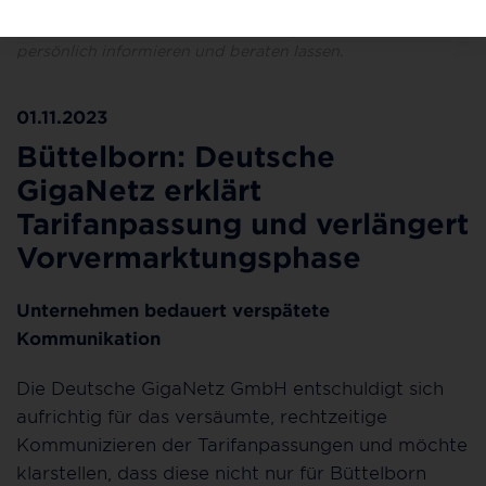
Im Glasfaser-Shop (Kurt-Schumacher-Ring 44) können
Interessierte sich von Medienberater/innen weiterhin
persönlich informieren und beraten lassen.
01.11.2023
Büttelborn: Deutsche
GigaNetz erklärt
Tarifanpassung und verlängert
Vorvermarktungsphase
Unternehmen bedauert verspätete
Kommunikation
Die Deutsche GigaNetz GmbH entschuldigt sich
aufrichtig für das versäumte, rechtzeitige
Kommunizieren der Tarifanpassungen und möchte
klarstellen, dass diese nicht nur für Büttelborn