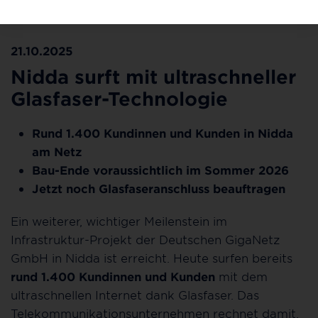
und Kunden sind „am Licht“. © Deutsche GigaNetz GmbH
21.10.2025
Nidda surft mit ultraschneller
Glasfaser-Technologie
Rund 1.400 Kundinnen und Kunden in Nidda
am Netz
Bau-Ende voraussichtlich im Sommer 2026
Jetzt noch Glasfaseranschluss beauftragen
Ein weiterer, wichtiger Meilenstein im
Infrastruktur-Projekt der Deutschen GigaNetz
GmbH in Nidda ist erreicht. Heute surfen bereits
rund 1.400 Kundinnen und Kunden
mit dem
ultraschnellen Internet dank Glasfaser. Das
Telekommunikationsunternehmen rechnet damit,