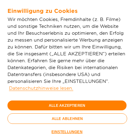
Einwilligung zu Cookies
Zum Hauptinhalt springen
Wir möchten Cookies, Fremdinhalte (z. B. Filme)
und sonstige Techniken nutzen, um die Website
Home
Aktuelles
Nidda surft mit ultraschneller Glasfaser-
und Ihr Besuchserlebnis zu optimieren, den Erfolg
Technologie
zu messen und personalisierte Werbung anzeigen
zu können. Dafür bitten wir um Ihre Einwilligung,
die Sie insgesamt („ALLE AKZEPTIEREN“) erteilen
können. Erfahren Sie gerne mehr über die
Datenkategorien, die Risiken bei internationalen
Datentransfers (insbesondere USA) und
personalisieren Sie Ihre „EINSTELLUNGEN“.
Datenschutzhinweise lesen.
ALLE AKZEPTIEREN
ALLE ABLEHNEN
Netzaktivierungen in Nidda: Die ersten 1.400 Kundinnen
EINSTELLUNGEN