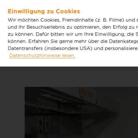
Home
Aktuelles
Einfache News
Lichtgeschwindigk
Einwilligung zu Cookies
Zum Hauptinhalt springen
Wir möchten Cookies, Fremdinhalte (z. B. Filme) und 
und Ihr Besuchserlebnis zu optimieren, den Erfolg zu
zu können. Dafür bitten wir um Ihre Einwilligung, di
können. Erfahren Sie gerne mehr über die Datenkategor
Datentransfers (insbesondere USA) und personalisier
Datenschutzhinweise lesen.
Tarife & Produkte
Glasfaser & Ausba