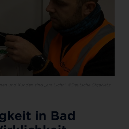
nnen und Kunden sind „am Licht“. ©Deutsche GigaNetz
gkeit in Bad