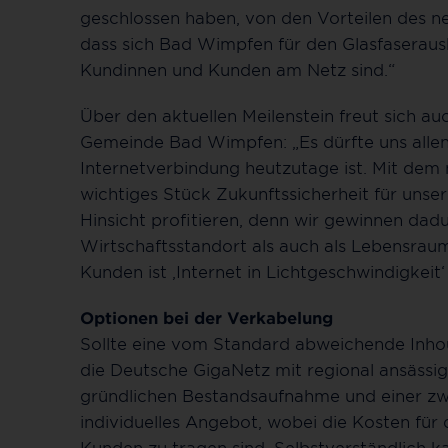
geschlossen haben, von den Vorteilen des neu
dass sich Bad Wimpfen für den Glasfaseraus
Kundinnen und Kunden am Netz sind.“
Über den aktuellen Meilenstein freut sich a
Gemeinde Bad Wimpfen: „Es dürfte uns allen k
Internetverbindung heutzutage ist. Mit dem 
wichtiges Stück Zukunftssicherheit für unser
Hinsicht profitieren, denn wir gewinnen dadu
Wirtschaftsstandort als auch als Lebensraum
Kunden ist ‚Internet in Lichtgeschwindigkeit‘ 
Optionen bei der Verkabelung
Sollte eine vom Standard abweichende Inho
die Deutsche GigaNetz mit regional ansässi
gründlichen Bestandsaufnahme und einer zwe
individuelles Angebot, wobei die Kosten fü
Kunden zu tragen sind​​. Selbstverständlich k