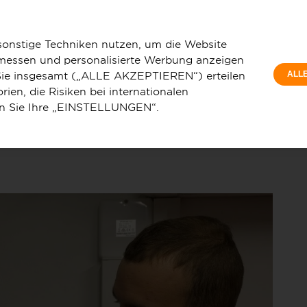
Privatkunde
eit in Bad Wimpfen wird Wirklichkeit
sonstige Techniken nutzen, um die Website
 messen und personalisierte Werbung anzeigen
e Sie insgesamt („ALLE AKZEPTIEREN“) erteilen
ALL
ien, die Risiken bei internationalen
en Sie Ihre „EINSTELLUNGEN“.
u
Service & Hilfe