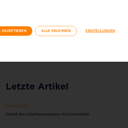
n
Geschäftskunden
Wohnungswirtschaft
Registrieren
Login
E AKZEPTIEREN
ALLE ABLEHNEN
EINSTELLUNGEN
040 / 593 6300
Kontaktformular
Letzte Artikel
04.08.2026
Stand des Glasfaserausbaus in Schriesheim