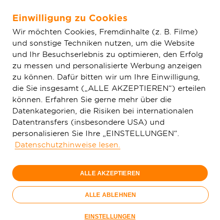
Einwilligung zu Cookies
Zum Hauptinhalt springen
Wir möchten Cookies, Fremdinhalte (z. B. Filme)
und sonstige Techniken nutzen, um die Website
Home
Aktuelles
Einfache News
Kelkheim/Münster:
und Ihr Besuchserlebnis zu optimieren, den Erfolg
Deutsche GigaNetz GmbH gibt Einblicke in modernes
zu messen und personalisierte Werbung anzeigen
Glasfasernetzwerk
zu können. Dafür bitten wir um Ihre Einwilligung,
die Sie insgesamt („ALLE AKZEPTIEREN“) erteilen
können. Erfahren Sie gerne mehr über die
Datenkategorien, die Risiken bei internationalen
Datentransfers (insbesondere USA) und
personalisieren Sie Ihre „EINSTELLUNGEN“.
Datenschutzhinweise lesen.
ALLE AKZEPTIEREN
ALLE ABLEHNEN
EINSTELLUNGEN