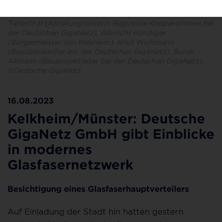
PoP-Besichtigung in Kelkheim/Münster (v. l. n. r.): Mario
Schömer (Bauamt Stadtverwaltung Kelkheim), Laura
Tiefenthal (Abteilungsleiterin Regionale Kooperationen bei
der Deutschen GigaNetz), Albrecht Kündiger
(Bürgermeister von Kelkheim), Knut Wichmann
(Bauüberwacher bei der Deutschen GigaNetz), Burak
Akmann (Bauprojektleiter bei der Deutschen GigaNetz)
©Deutsche GigaNetz
16.08.2023
Kelkheim/Münster: Deutsche
GigaNetz GmbH gibt Einblicke
in modernes
Glasfasernetzwerk
Besichtigung eines Glasfaserhauptverteilers
Auf Einladung der Stadt hin hatten gestern