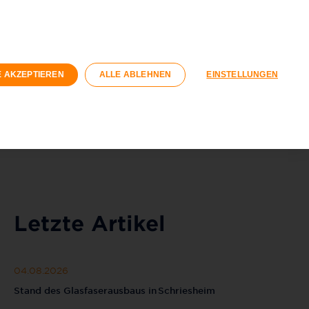
rivatkunden
Geschäftskunden
ohnungswirtschaft
E AKZEPTIEREN
ALLE ABLEHNEN
EINSTELLUNGEN
Registrieren
Login
040 / 593 6300
Kontaktformular
Letzte Artikel
04.08.2026
Stand des Glasfaserausbaus in Schriesheim