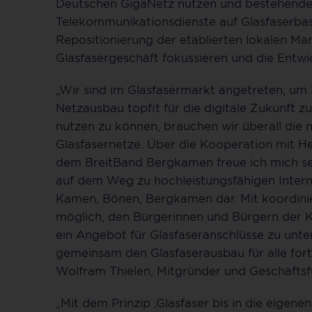
Deutschen GigaNetz nutzen und bestehende
Telekommunikationsdienste auf Glasfaserbasi
Repositionierung der etablierten lokalen Mar
Glasfasergeschäft fokussieren und die Entwi
„Wir sind im Glasfasermarkt angetreten, u
Netzausbau topfit für die digitale Zukunft zu
nutzen zu können, brauchen wir überall die n
Glasfasernetze. Über die Kooperation mit H
dem BreitBand Bergkamen freue ich mich sehr
auf dem Weg zu hochleistungsfähigen Inter
Kamen, Bönen, Bergkamen dar. Mit koordinie
möglich, den Bürgerinnen und Bürgern der
ein Angebot für Glasfaseranschlüsse zu unterb
gemeinsam den Glasfaserausbau für alle for
Wolfram Thielen, Mitgründer und Geschäfts
„Mit dem Prinzip ‚Glasfaser bis in die eigen