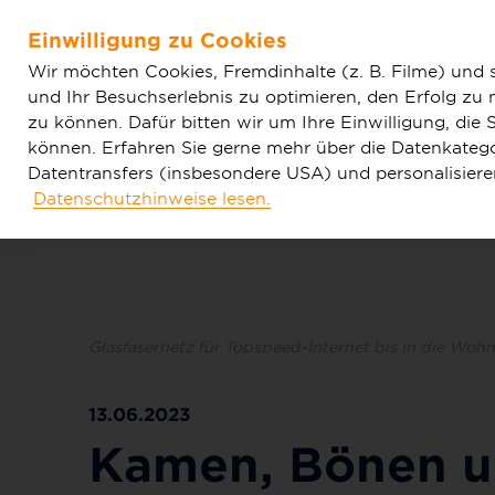
Home
Aktuelles
Einfache News
Kamen, Bönen und 
Einwilligung zu Cookies
GigaNetz GmbH plant Glasfasernetz
Zum Hauptinhalt springen
Wir möchten Cookies, Fremdinhalte (z. B. Filme) und 
und Ihr Besuchserlebnis zu optimieren, den Erfolg zu
zu können. Dafür bitten wir um Ihre Einwilligung, di
können. Erfahren Sie gerne mehr über die Datenkategor
Datentransfers (insbesondere USA) und personalisier
Datenschutzhinweise lesen.
Tarife & Produkte
Glasfaser & Ausba
Glasfasernetz für Topspeed-Internet bis in die W
13.06.2023
Kamen, Bönen 