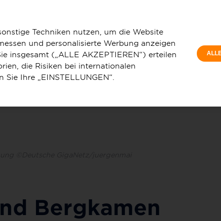
P
Bergkamen entscheiden sich für Lichtgeschwindigkeit: Deutsche
W
sonstige Techniken nutzen, um die Website
 messen und personalisierte Werbung anzeigen
e Sie insgesamt („ALLE AKZEPTIEREN“) erteilen
ALL
ien, die Risiken bei internationalen
en Sie Ihre „EINSTELLUNGEN“.
u
Service & Hilfe
ohnung ©Deutsche GigaNetz/juergenmai
und Bergkamen