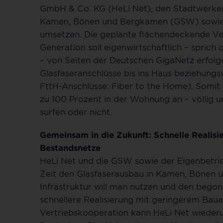
GmbH & Co. KG (HeLi Net), den Stadtwer
Kamen, Bönen und Bergkamen (GSW) sowie
umsetzen. Die geplante flächendeckende V
Generation soll eigenwirtschaftlich – spric
– von Seiten der Deutschen GigaNetz erfolge
Glasfaseranschlüsse bis ins Haus beziehung
FttH-Anschlüsse: Fiber to the Home). Somit
zu 100 Prozent in der Wohnung an – völlig
surfen oder nicht.
Gemeinsam in die Zukunft: Schnelle Realisi
Bestandsnetze
HeLi Net und die GSW sowie der Eigenbetri
Zeit den Glasfaserausbau in Kamen, Bönen 
Infrastruktur will man nutzen und den beg
schnellere Realisierung mit geringerem Baua
Vertriebskooperation kann HeLi Net wiederu