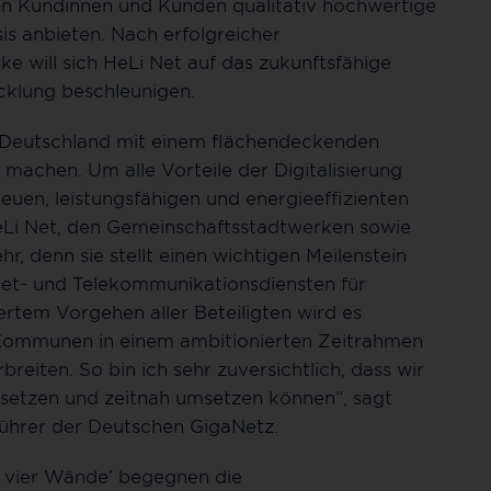
n Kundinnen und Kunden qualitativ hochwertige
s anbieten. Nach erfolgreicher
ke will sich HeLi Net auf das zukunftsfähige
cklung beschleunigen.
m Deutschland mit einem flächendeckenden
 machen. Um alle Vorteile der Digitalisierung
euen, leistungsfähigen und energieeffizienten
eLi Net, den Gemeinschaftsstadtwerken sowie
, denn sie stellt einen wichtigen Meilenstein
net- und Telekommunikationsdiensten für
rtem Vorgehen aller Beteiligten wird es
 Kommunen in einem ambitionierten Zeitrahmen
reiten. So bin ich sehr zuversichtlich, dass wir
tsetzen und zeitnah umsetzen können“, sagt
führer der Deutschen GigaNetz.
en vier Wände‘ begegnen die