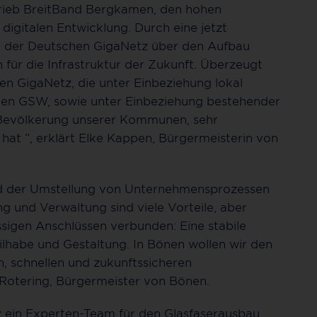
rieb BreitBand Bergkamen, den hohen
igitalen Entwicklung. Durch eine jetzt
t der Deutschen GigaNetz über den Aufbau
n für die Infrastruktur der Zukunft. Überzeugt
en GigaNetz, die unter Einbeziehung lokal
 den GSW, sowie unter Einbeziehung bestehender
ie Bevölkerung unserer Kommunen, sehr
at “, erklärt Elke Kappen, Bürgermeisterin von
und der Umstellung von Unternehmensprozessen
ng und Verwaltung sind viele Vorteile, aber
sigen Anschlüssen verbunden: Eine stabile
lhabe und Gestaltung. In Bönen wollen wir den
, schnellen und zukunftssicheren
 Rotering, Bürgermeister von Bönen.
z ein Experten-Team für den Glasfaserausbau