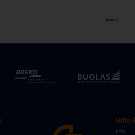
Weiter
s
Hilfe 
FAQ