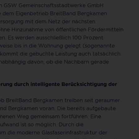
ken GSW Gemeinschaftsstadtwerke GmbH
 dem Eigenbetrieb BreitBand Bergkamen
ersorgung mit dem Netz der nächsten
h ohne Hinzunahme von öffentlichen Fördermitteln
n. Es werden ausschließlich 100 Prozent
sweise bis in die Wohnung gelegt (sogenannte
 kommt die gebuchte Leistung auch tatsächlich
 unabhängig davon, ob die Nachbarn gerade
erung durch intelligente Berücksichtigung der
eb BreitBand Bergkamen treiben seit geraumer
und Bergkamen voran. Die bereits aufgebaute
onnenen Weg gemeinsam fortführen. Eine
ufwand ist so möglich. Durch die
m die moderne Glasfaserinfrastruktur der