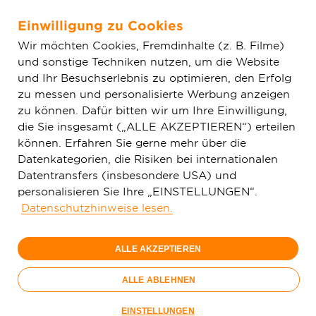
Einwilligung zu Cookies
Zum Hauptinhalt springen
Wir möchten Cookies, Fremdinhalte (z. B. Filme)
und sonstige Techniken nutzen, um die Website
Home
Aktuelles
Einfache News
Highspeed-Internet für
und Ihr Besuchserlebnis zu optimieren, den Erfolg
Leingarten
zu messen und personalisierte Werbung anzeigen
zu können. Dafür bitten wir um Ihre Einwilligung,
die Sie insgesamt („ALLE AKZEPTIEREN“) erteilen
können. Erfahren Sie gerne mehr über die
Datenkategorien, die Risiken bei internationalen
Datentransfers (insbesondere USA) und
personalisieren Sie Ihre „EINSTELLUNGEN“.
Datenschutzhinweise lesen.
ALLE AKZEPTIEREN
ALLE ABLEHNEN
Symbolischer Spatenstich in Leingarten (v. l. n. r.): Martin
EINSTELLUNGEN