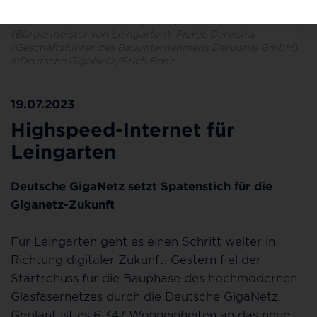
Herkommen (Leiter Strategische Geschäftsentwicklung
Süd bei der Deutschen GigaNetz), Ralf Steinbrenner
(Bürgermeister von Leingarten), Flurije Dervishaj
(Geschäftsführer des Bauunternehmens Dervishaj GmbH)
©Deutsche GigaNetz/Erich Benz
19.07.2023
Highspeed-Internet für
Leingarten
Deutsche GigaNetz setzt Spatenstich für die
Giganetz-Zukunft
Für Leingarten geht es einen Schritt weiter in
Richtung digitaler Zukunft: Gestern fiel der
Startschuss für die Bauphase des hochmodernen
Glasfasernetzes durch die Deutsche GigaNetz.
Geplant ist es 6.347 Wohneinheiten an das neue