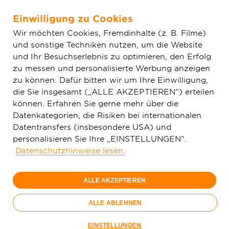
Einwilligung zu Cookies
Zum Hauptinhalt springen
Wir möchten Cookies, Fremdinhalte (z. B. Filme)
und sonstige Techniken nutzen, um die Website
Home
Aktuelles
Einfache News
Benjamin Grimm ist neuer
und Ihr Besuchserlebnis zu optimieren, den Erfolg
Bereichsleiter Wholesale der Deutschen GigaNetz
zu messen und personalisierte Werbung anzeigen
zu können. Dafür bitten wir um Ihre Einwilligung,
die Sie insgesamt („ALLE AKZEPTIEREN“) erteilen
können. Erfahren Sie gerne mehr über die
Datenkategorien, die Risiken bei internationalen
Datentransfers (insbesondere USA) und
personalisieren Sie Ihre „EINSTELLUNGEN“.
Datenschutzhinweise lesen.
ALLE AKZEPTIEREN
ALLE ABLEHNEN
Benjamin Grimm ©Deutsche GigaNetz
EINSTELLUNGEN