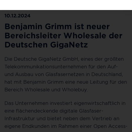
10.12.2024
Benjamin Grimm ist neuer
Bereichsleiter Wholesale der
Deutschen GigaNetz
Die Deutsche GigaNetz GmbH, eines der größten
Telekommunikationsunternehmen für den Auf-
und Ausbau von Glasfasernetzen in Deutschland,
hat mit Benjamin Grimm eine neue Leitung für den
Bereich Wholesale und Wholebuy.
Das Unternehmen investiert eigenwirtschaftlich in
eine flächendeckende digitale Glasfaser-
Infrastruktur und bietet neben dem Vertrieb an
eigene Endkunden im Rahmen einer Open Access-