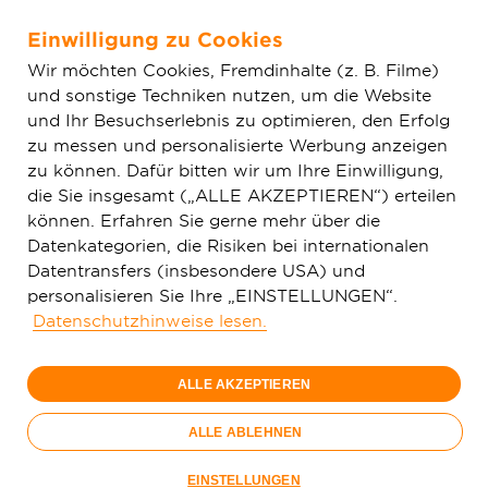
Einwilligung zu Cookies
Zum Hauptinhalt springen
Wir möchten Cookies, Fremdinhalte (z. B. Filme)
und sonstige Techniken nutzen, um die Website
Home
Aktuelles
Einfache News
Deutsche GigaNetz GmbH
und Ihr Besuchserlebnis zu optimieren, den Erfolg
plant Ausbau des Glasfaser-Netzes in Flein
zu messen und personalisierte Werbung anzeigen
zu können. Dafür bitten wir um Ihre Einwilligung,
die Sie insgesamt („ALLE AKZEPTIEREN“) erteilen
können. Erfahren Sie gerne mehr über die
Datenkategorien, die Risiken bei internationalen
Datentransfers (insbesondere USA) und
personalisieren Sie Ihre „EINSTELLUNGEN“.
Datenschutzhinweise lesen.
ALLE AKZEPTIEREN
ALLE ABLEHNEN
05.01.2023
EINSTELLUNGEN