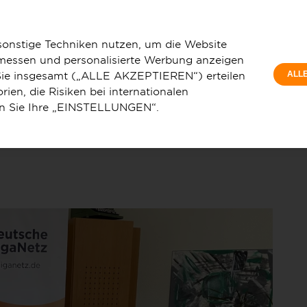
Privat
z GmbH baut Glasfasernetz in der Verbandsgemeinde Ransbach-
Wohnu
sonstige Techniken nutzen, um die Website
 messen und personalisierte Werbung anzeigen
e Sie insgesamt („ALLE AKZEPTIEREN“) erteilen
ALL
ien, die Risiken bei internationalen
en Sie Ihre „EINSTELLUNGEN“.
u
Service & Hilfe