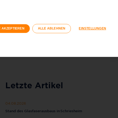
kunden
Geschäftskunden
ngswirtschaft
E AKZEPTIEREN
ALLE ABLEHNEN
EINSTELLUNGEN
Registrieren
Login
040 / 593 6300
Kontaktformular
Letzte Artikel
04.08.2026
Stand des Glasfaserausbaus in Schriesheim