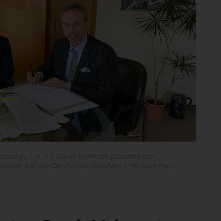
t (v. l. n. r.): Oliver Schmidt (Bauamt der
anager bei der Deutschen GigaNetz), Michael Merz