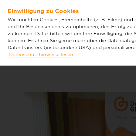
Home
Aktuelles
Einfache News
Deutsche GigaNet
Einwilligung zu Cookies
Baumbach aus
Zum Hauptinhalt springen
Wir möchten Cookies, Fremdinhalte (z. B. Filme) und 
und Ihr Besuchserlebnis zu optimieren, den Erfolg zu
zu können. Dafür bitten wir um Ihre Einwilligung, di
können. Erfahren Sie gerne mehr über die Datenkategor
Datentransfers (insbesondere USA) und personalisier
Datenschutzhinweise lesen.
Tarife & Produkte
Glasfaser & Ausba