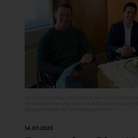
Kommunalvertrag in Ransbach-Baumbach unterzeichne
Verbandsgemeinde), Serdar Karafil (Key Account M
(Bürgermeister der Verbandsgemeinde)
14.07.2023