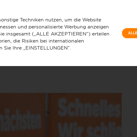
Privat
scheidet sich für Lichtgeschwindigkeit: Deutsche GigaNetz plant
Wohnun
sonstige Techniken nutzen, um die Website
 messen und personalisierte Werbung anzeigen
e Sie insgesamt („ALLE AKZEPTIEREN“) erteilen
ALL
ien, die Risiken bei internationalen
en Sie Ihre „EINSTELLUNGEN“.
u
Service & Hilfe