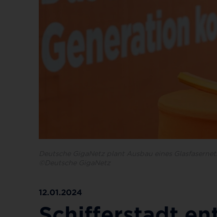
Deutsche GigaNetz plant Ausbau eines Glasfasernetze
©Deutsche GigaNetz
12.01.2024
Schifferstadt en