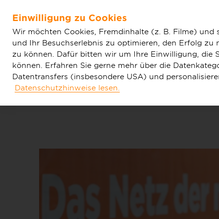
Home
Aktuelles
Einfache News
Schifferstadt ent
Einwilligung zu Cookies
Glasfasernetz
Zum Hauptinhalt springen
Wir möchten Cookies, Fremdinhalte (z. B. Filme) und 
und Ihr Besuchserlebnis zu optimieren, den Erfolg zu
zu können. Dafür bitten wir um Ihre Einwilligung, di
können. Erfahren Sie gerne mehr über die Datenkategor
Datentransfers (insbesondere USA) und personalisier
Datenschutzhinweise lesen.
Tarife & Produkte
Glasfaser & Ausba