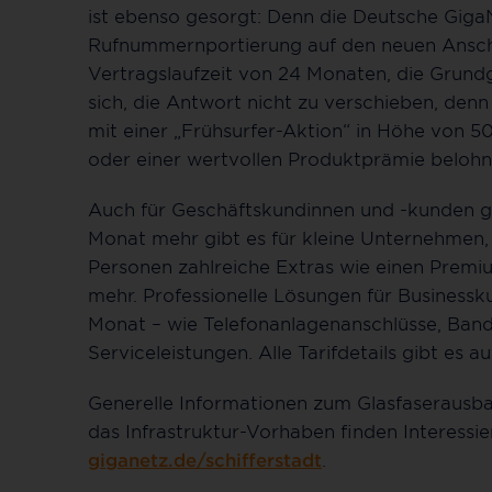
ist ebenso gesorgt: Denn die Deutsche GigaNe
Rufnummernportierung auf den neuen Anschl
Vertragslaufzeit von 24 Monaten, die Grundg
sich, die Antwort nicht zu verschieben, den
mit einer „Frühsurfer-Aktion“ in Höhe von
oder einer wertvollen Produktprämie belohn
Auch für Geschäftskundinnen und -kunden gi
Monat mehr gibt es für kleine Unternehmen, 
Personen zahlreiche Extras wie einen Premi
mehr. Professionelle Lösungen für Business
Monat – wie Telefonanlagenanschlüsse, Bandb
Serviceleistungen. Alle Tarifdetails gibt es a
Generelle Informationen zum Glasfaserausba
das Infrastruktur-Vorhaben finden Interessi
giganetz.de/schifferstadt
.