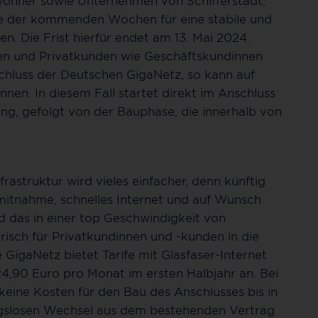
wohner sowie Unternehmen von Schifferstadt,
fe der kommenden Wochen für eine stabile und
en. Die Frist hierfür endet am 13. Mai 2024.
nen und Privatkunden wie Geschäftskundinnen
chluss der Deutschen GigaNetz, so kann auf
nen. In diesem Fall startet direkt im Anschluss
g, gefolgt von der Bauphase, die innerhalb von
rastruktur wird vieles einfacher, denn künftig
mitnahme, schnelles Internet und auf Wunsch
d das in einer top Geschwindigkeit von
isch für Privatkundinnen und -kunden in die
igaNetz bietet Tarife mit Glasfaser-Internet
24,90 Euro pro Monat im ersten Halbjahr an. Bei
 keine Kosten für den Bau des Anschlusses bis in
ungslosen Wechsel aus dem bestehenden Vertrag