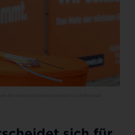
s für rasend schnelles Internet in Schifferstadt
tscheidet sich für