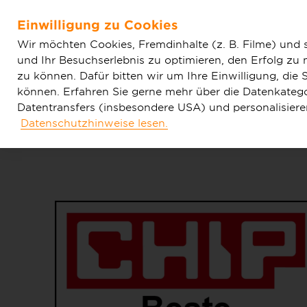
Home
Aktuelles
Deutsche GigaNetz ist regionaler Te
Einwilligung zu Cookies
Zum Hauptinhalt springen
Wir möchten Cookies, Fremdinhalte (z. B. Filme) und 
und Ihr Besuchserlebnis zu optimieren, den Erfolg zu
zu können. Dafür bitten wir um Ihre Einwilligung, di
können. Erfahren Sie gerne mehr über die Datenkategor
Datentransfers (insbesondere USA) und personalisier
Datenschutzhinweise lesen.
Tarife & Produkte
Glasfaser & Ausba