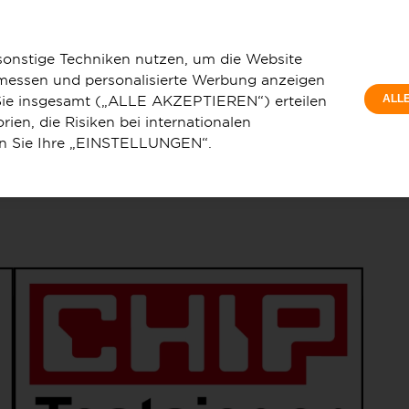
Privatkunde
stsieger im aktuellen CHIP-Vergleichstest 2026
sonstige Techniken nutzen, um die Website
 messen und personalisierte Werbung anzeigen
e Sie insgesamt („ALLE AKZEPTIEREN“) erteilen
ALL
ien, die Risiken bei internationalen
en Sie Ihre „EINSTELLUNGEN“.
u
Service & Hilfe