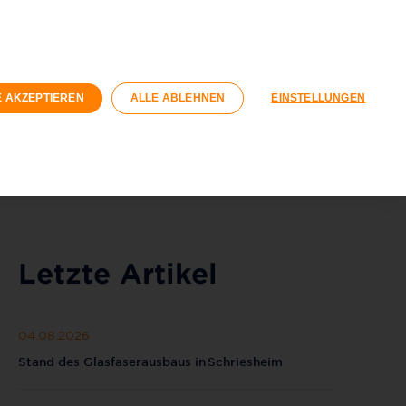
n
Geschäftskunden
Wohnungswirtschaft
Registrieren
Login
E AKZEPTIEREN
ALLE ABLEHNEN
EINSTELLUNGEN
040 / 593 6300
Kontaktformular
Letzte Artikel
04.08.2026
Stand des Glasfaserausbaus in Schriesheim