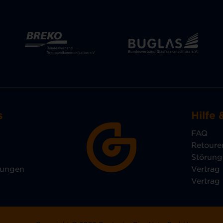
s
Hilfe 
FAQ
Retoure
Störun
lungen
Vertrag
Vertrag