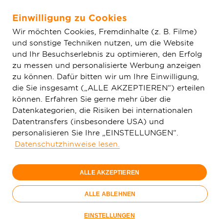
Einwilligung zu Cookies
Zum Hauptinhalt springen
Wir möchten Cookies, Fremdinhalte (z. B. Filme)
und sonstige Techniken nutzen, um die Website
Home
Aktuelles
Einfache News
Offenau: Deutsche
und Ihr Besuchserlebnis zu optimieren, den Erfolg
GigaNetz unterstützt erfolgreich lokale Vereine
zu messen und personalisierte Werbung anzeigen
zu können. Dafür bitten wir um Ihre Einwilligung,
die Sie insgesamt („ALLE AKZEPTIEREN“) erteilen
können. Erfahren Sie gerne mehr über die
Datenkategorien, die Risiken bei internationalen
Datentransfers (insbesondere USA) und
personalisieren Sie Ihre „EINSTELLUNGEN“.
Datenschutzhinweise lesen.
ALLE AKZEPTIEREN
ALLE ABLEHNEN
Elisabeth Vorobiev, Special Marketing B2C der Deutschen
EINSTELLUNGEN