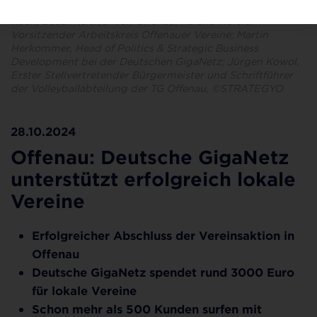
GigaNetz; Michael Folk, Bürgermeister von Offenau; Reiner
Koch, Bauamtsleiter von Offenau; Roland Häfele,
Vorsitzender Arbeitskreis Offenauer Vereine; Martin
Herkommer, Head of Politics & Strategic Business
Development bei der Deutschen GigaNetz; Jürgen Kowol,
Erster Stellvertretender Bürgermeister und Schriftführer
der Volleyballabteilung der TG Offenau, ©STRATEGYO
28.10.2024
Offenau: Deutsche GigaNetz
unterstützt erfolgreich lokale
Vereine
Erfolgreicher Abschluss der Vereinsaktion in
Offenau
Deutsche GigaNetz spendet rund 3000 Euro
für lokale Vereine
Schon mehr als 500 Kunden surfen mit