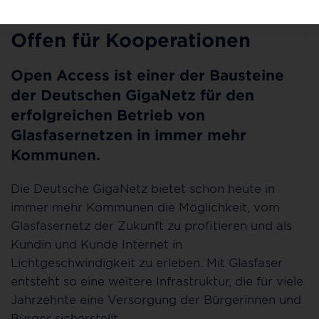
16.05.2022
Offen für Kooperationen
Open Access ist einer der Bausteine
der Deutschen GigaNetz für den
erfolgreichen Betrieb von
Glasfasernetzen in immer mehr
Kommunen.
Die Deutsche GigaNetz bietet schon heute in
immer mehr Kommunen die Möglichkeit, vom
Glasfasernetz der Zukunft zu profitieren und als
Kundin und Kunde Internet in
Lichtgeschwindigkeit zu erleben. Mit Glasfaser
entsteht so eine weitere Infrastruktur, die für viele
Jahrzehnte eine Versorgung der Bürgerinnen und
Bürger sicherstellt.