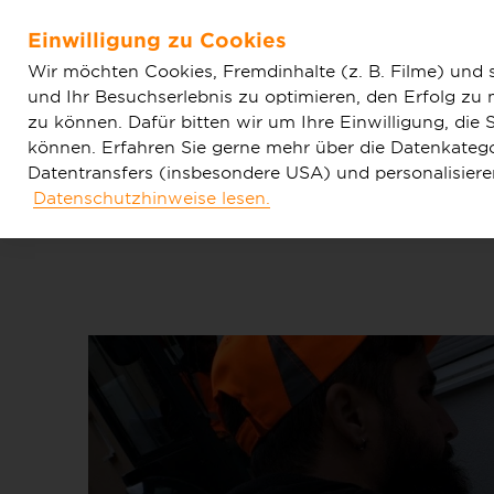
Home
Aktuelles
Einfache News
Nauheim: Deutsche
Einwilligung zu Cookies
Hausbegehungen
Zum Hauptinhalt springen
Wir möchten Cookies, Fremdinhalte (z. B. Filme) und 
und Ihr Besuchserlebnis zu optimieren, den Erfolg zu
zu können. Dafür bitten wir um Ihre Einwilligung, di
können. Erfahren Sie gerne mehr über die Datenkategor
Datentransfers (insbesondere USA) und personalisier
Datenschutzhinweise lesen.
Tarife & Produkte
Glasfaser & Ausba