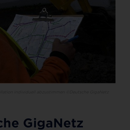
llation individuell abzustimmen ©Deutsche GigaNetz
che GigaNetz