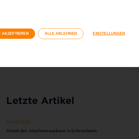
nden
Geschäftskunden
wirtschaft
E AKZEPTIEREN
ALLE ABLEHNEN
EINSTELLUNGEN
Registrieren
Login
040 / 593 6300
Kontaktformular
Letzte Artikel
04.08.2026
Stand des Glasfaserausbaus in Schriesheim