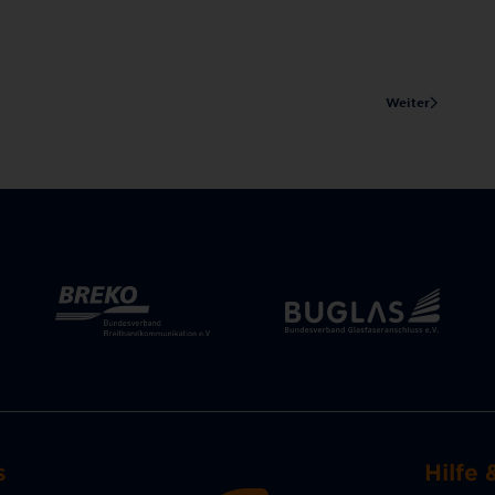
Weiter
s
Hilfe 