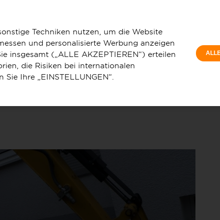
Privatku
 GigaNetz informiert über den Start und Ablauf der
Wohnungs
sonstige Techniken nutzen, um die Website
 messen und personalisierte Werbung anzeigen
e Sie insgesamt („ALLE AKZEPTIEREN“) erteilen
ALL
ien, die Risiken bei internationalen
en Sie Ihre „EINSTELLUNGEN“.
u
Service & Hilfe