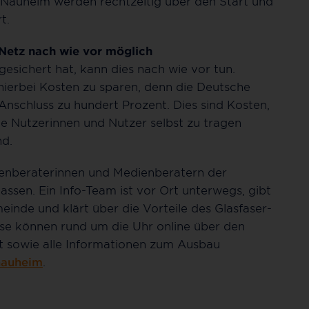
n Nauheim werden rechtzeitig über den Start und
t.
Netz nach wie vor möglich
esichert hat, kann dies nach wie vor tun.
 hierbei Kosten zu sparen, denn die Deutsche
nschluss zu hundert Prozent. Dies sind Kosten,
ie Nutzerinnen und Nutzer selbst zu tragen
nd.
ienberaterinnen und Medienberatern der
ssen. Ein Info-Team ist vor Ort unterwegs, gibt
inde und klärt über die Vorteile des Glasfaser-
ause können rund um die Uhr online über den
t sowie alle Informationen zum Ausbau
nauheim
.