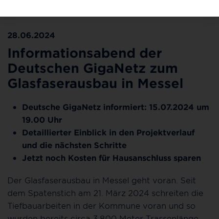
©Deutsche GigaNetz
28.06.2024
Informationsabend der
Deutschen GigaNetz zum
Glasfaserausbau in Messel
Deutsche GigaNetz informiert: 15.07.2024 um
19.00 Uhr
Detaillierter Einblick in den Projektverlauf
und die nächsten Schritte
Jetzt noch Kosten für Hausanschluss sparen
Der Glasfaserausbau in Messel geht voran. Seit
dem Spatenstich am 21. März 2024 schreiten die
Tiefbauarbeiten in der Kommune voran und so
wurden bereits circa 3.800 Meter Trassenlänge