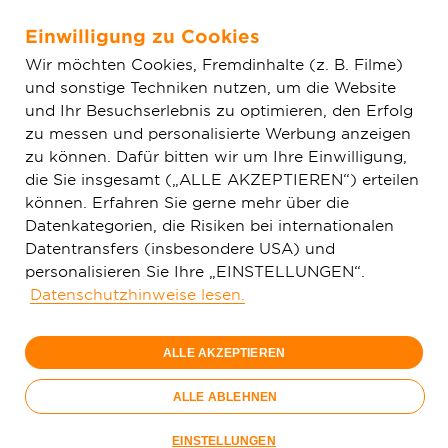
Einwilligung zu Cookies
Zum Hauptinhalt springen
Wir möchten Cookies, Fremdinhalte (z. B. Filme)
und sonstige Techniken nutzen, um die Website
Home
Aktuelles
Einfache News
Informationsabend der
und Ihr Besuchserlebnis zu optimieren, den Erfolg
Deutschen GigaNetz zum Glasfaserausbau in Messel
zu messen und personalisierte Werbung anzeigen
zu können. Dafür bitten wir um Ihre Einwilligung,
die Sie insgesamt („ALLE AKZEPTIEREN“) erteilen
können. Erfahren Sie gerne mehr über die
Datenkategorien, die Risiken bei internationalen
Datentransfers (insbesondere USA) und
personalisieren Sie Ihre „EINSTELLUNGEN“.
Datenschutzhinweise lesen.
ALLE AKZEPTIEREN
ALLE ABLEHNEN
Deutsche GigaNetz lädt zum Bauinformationsabend ein.
EINSTELLUNGEN