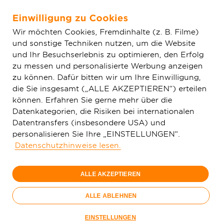
Einwilligung zu Cookies
Zum Hauptinhalt springen
Wir möchten Cookies, Fremdinhalte (z. B. Filme)
und sonstige Techniken nutzen, um die Website
Home
Aktuelles
Einfache News
Deutsche GigaNetz treibt
und Ihr Besuchserlebnis zu optimieren, den Erfolg
Glasfaserausbau im Landkreis Limburg-Weilburg weiter voran
zu messen und personalisierte Werbung anzeigen
zu können. Dafür bitten wir um Ihre Einwilligung,
die Sie insgesamt („ALLE AKZEPTIEREN“) erteilen
können. Erfahren Sie gerne mehr über die
Datenkategorien, die Risiken bei internationalen
Datentransfers (insbesondere USA) und
personalisieren Sie Ihre „EINSTELLUNGEN“.
Datenschutzhinweise lesen.
ALLE AKZEPTIEREN
ALLE ABLEHNEN
In Limburg-Weilburg schreitet der Glasfaserausbau voran.
EINSTELLUNGEN