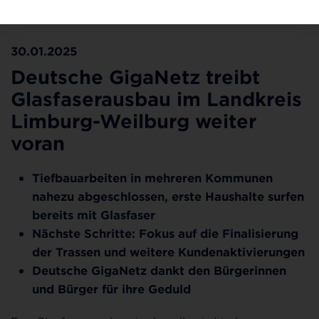
©Deutsche GigaNetz GmbH
30.01.2025
Deutsche GigaNetz treibt
Glasfaserausbau im Landkreis
Limburg-Weilburg weiter
voran
Tiefbauarbeiten in mehreren Kommunen
nahezu abgeschlossen, erste Haushalte surfen
bereits mit Glasfaser
Nächste Schritte: Fokus auf die Finalisierung
der Trassen und weitere Kundenaktivierungen
Deutsche GigaNetz dankt den Bürgerinnen
und Bürger für ihre Geduld