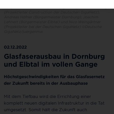
(v. l. n. r.): Laura Tiefenthal (Managerin Regionale
Kooperationen der Deutschen GigaNetz), Stefan Schillings
(Projektleiter Construction der Deutschen GigaNetz),
Andreas Höfner (Bürgermeister Dornburg), Joachim
Lehnert (Bürgermeister Elbtal) und Nico Weingärtner
(Projektleiter bei der Deutschen GigaNetz) ©Deutsche
GigaNetz/juergenmai
02.12.2022
Glasfaserausbau in Dornburg
und Elbtal im vollen Gange
Höchstgeschwindigkeiten für das Glasfasernetz
der Zukunft bereits in der Ausbauphase
Mit dem Tiefbau wird die Errichtung einer
komplett neuen digitalen Infrastruktur in die Tat
umgesetzt. Somit hält die Zukunft auch