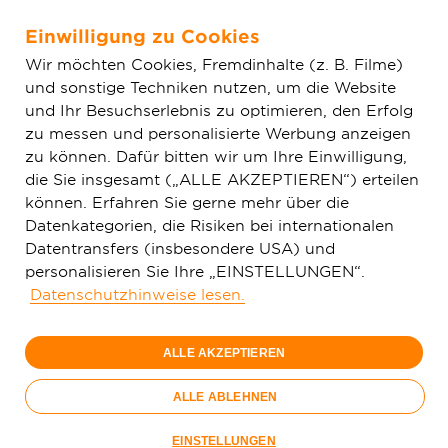
Einwilligung zu Cookies
Zum Hauptinhalt springen
Wir möchten Cookies, Fremdinhalte (z. B. Filme)
und sonstige Techniken nutzen, um die Website
Home
Aktuelles
Einfache News
Glasfaserausbau in
und Ihr Besuchserlebnis zu optimieren, den Erfolg
Dornburg und Elbtal im vollen Gange
zu messen und personalisierte Werbung anzeigen
zu können. Dafür bitten wir um Ihre Einwilligung,
die Sie insgesamt („ALLE AKZEPTIEREN“) erteilen
können. Erfahren Sie gerne mehr über die
Datenkategorien, die Risiken bei internationalen
Datentransfers (insbesondere USA) und
personalisieren Sie Ihre „EINSTELLUNGEN“.
Datenschutzhinweise lesen.
ALLE AKZEPTIEREN
ALLE ABLEHNEN
Gemeinsame Baustellenbegehung in Dornburg und Elbtal
EINSTELLUNGEN