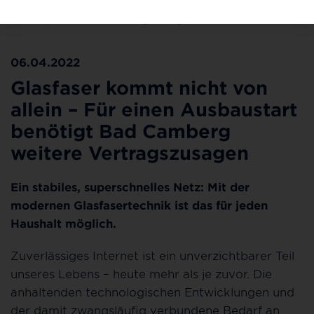
Bleibt Bad Camberg ohne Glasfaser? Um den Ausbau zu
starten, fehlen noch Vertragszusagen.
06.04.2022
Glasfaser kommt nicht von
allein – Für einen Ausbaustart
benötigt Bad Camberg
weitere Vertragszusagen
Ein stabiles, superschnelles Netz: Mit der
modernen Glasfasertechnik ist das für jeden
Haushalt möglich.
Zuverlässiges Internet ist ein unverzichtbarer Teil
unseres Lebens – heute mehr als je zuvor. Die
anhaltenden technologischen Entwicklungen und
der damit zwangsläufig verbundene Bedarf an