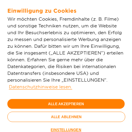
Einwilligung zu Cookies
Zum Hauptinhalt springen
Wir möchten Cookies, Fremdinhalte (z. B. Filme)
und sonstige Techniken nutzen, um die Website
Home
Aktuelles
Einfache News
Glasfaser kommt nicht
und Ihr Besuchserlebnis zu optimieren, den Erfolg
von allein – Für einen Ausbaustart benötigt Bad Camberg weitere
zu messen und personalisierte Werbung anzeigen
Vertragszusagen
zu können. Dafür bitten wir um Ihre Einwilligung,
die Sie insgesamt („ALLE AKZEPTIEREN“) erteilen
können. Erfahren Sie gerne mehr über die
Datenkategorien, die Risiken bei internationalen
Datentransfers (insbesondere USA) und
personalisieren Sie Ihre „EINSTELLUNGEN“.
Datenschutzhinweise lesen.
ALLE AKZEPTIEREN
ALLE ABLEHNEN
EINSTELLUNGEN