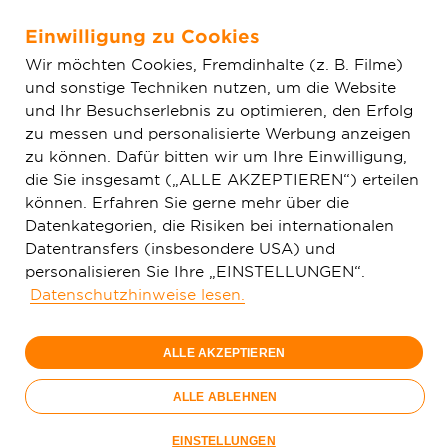
Einwilligung zu Cookies
Zum Hauptinhalt springen
Wir möchten Cookies, Fremdinhalte (z. B. Filme)
und sonstige Techniken nutzen, um die Website
Home
Aktuelles
Einfache News
Glasfaser-Internet für fast
und Ihr Besuchserlebnis zu optimieren, den Erfolg
27.000 Haushalte in Soest
zu messen und personalisierte Werbung anzeigen
zu können. Dafür bitten wir um Ihre Einwilligung,
die Sie insgesamt („ALLE AKZEPTIEREN“) erteilen
können. Erfahren Sie gerne mehr über die
Datenkategorien, die Risiken bei internationalen
Datentransfers (insbesondere USA) und
personalisieren Sie Ihre „EINSTELLUNGEN“.
Datenschutzhinweise lesen.
ALLE AKZEPTIEREN
ALLE ABLEHNEN
Symbolischer erster Spatenstich in Soest (v. l. n. r.):
EINSTELLUNGEN