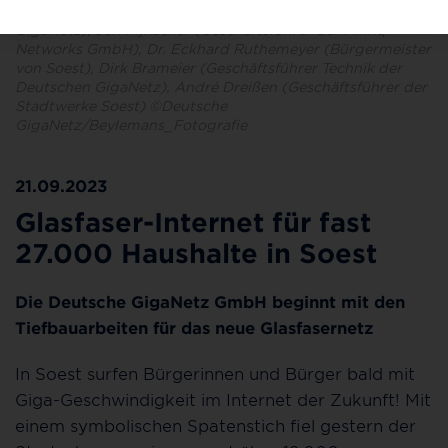
Andreas Damm (Regionalleiter West bei der Deutschen
GigaNetz), Jon Pijnacker (Geschäftsführer der Allinq
Networks GmbH), Dr. Eckhard Ruthemeyer (Bürgermeister
von Soest), Dirk Brameier (Geschäftsführer Technik der
Deutschen GigaNetz), André Dreißen (Geschäftsführer der
Stadtwerke Soest) ©Deutsche
GigaNetz/Beylemans_Fotografie
21.09.2023
Glasfaser-Internet für fast
27.000 Haushalte in Soest
Die Deutsche GigaNetz GmbH beginnt mit den
Tiefbauarbeiten für das neue Glasfasernetz
In Soest surfen Bürgerinnen und Bürger bald mit
Giga-Geschwindigkeit im Internet der Zukunft! Mit
einem symbolischen Spatenstich fiel gestern der