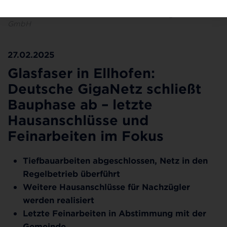
In Ellhofen surfen bereits rund 800 Kundinnen und
Kunden mit Glasfaser-Internet. ©Deutsche GigaNetz
GmbH
27.02.2025
Glasfaser in Ellhofen:
Deutsche GigaNetz schließt
Bauphase ab – letzte
Hausanschlüsse und
Feinarbeiten im Fokus
Tiefbauarbeiten abgeschlossen, Netz in den
Regelbetrieb überführt
Weitere Hausanschlüsse für Nachzügler
werden realisiert
Letzte Feinarbeiten in Abstimmung mit der
Gemeinde