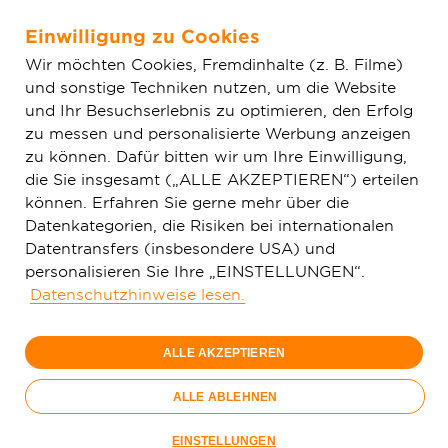
Einwilligung zu Cookies
Zum Hauptinhalt springen
Wir möchten Cookies, Fremdinhalte (z. B. Filme)
und sonstige Techniken nutzen, um die Website
Home
Aktuelles
Einfache News
Glasfaser in Ellhofen:
und Ihr Besuchserlebnis zu optimieren, den Erfolg
Deutsche GigaNetz schließt Bauphase ab – letzte Hausanschlüsse und
zu messen und personalisierte Werbung anzeigen
Feinarbeiten im Fokus
zu können. Dafür bitten wir um Ihre Einwilligung,
die Sie insgesamt („ALLE AKZEPTIEREN“) erteilen
können. Erfahren Sie gerne mehr über die
Datenkategorien, die Risiken bei internationalen
Datentransfers (insbesondere USA) und
personalisieren Sie Ihre „EINSTELLUNGEN“.
Datenschutzhinweise lesen.
ALLE AKZEPTIEREN
ALLE ABLEHNEN
EINSTELLUNGEN